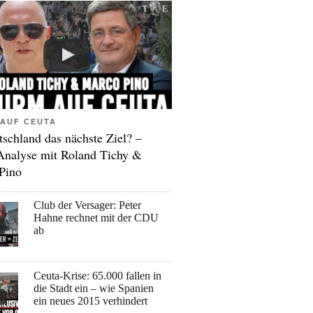
AUF CEUTA
tschland das nächste Ziel? –
Analyse mit Roland Tichy &
Pino
Club der Versager: Peter
Hahne rechnet mit der CDU
ab
Ceuta-Krise: 65.000 fallen in
die Stadt ein – wie Spanien
ein neues 2015 verhindert