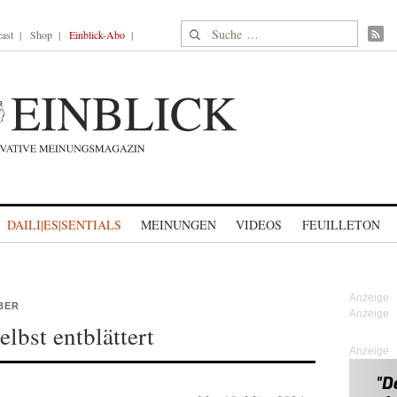
Suche nach:
ast
Shop
Einblick-Abo
DAILI|ES|SENTIALS
MEINUNGEN
VIDEOS
FEUILLETON
BER
elbst entblättert
Anzeige