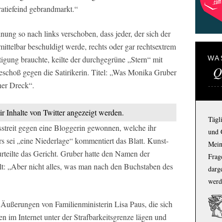
ratiefeind gebrandmarkt.“
nung so nach links verschoben, dass jeder, der sich der
mittelbar beschuldigt werde, rechts oder gar rechtsextrem
tigung brauchte, keilte der durchgegrüne „Stern“ mit
WA
Q
eschoß gegen die Satirikerin. Titel: „Was Monika Gruber
uner Dreck“.
ir Inhalte von Twitter angezeigt werden.
Tägl
sstreit gegen eine Bloggerin gewonnen, welche ihr
und 
s sei „eine Niederlage“ kommentiert das Blatt. Kunst-
Mein
urteilte das Gericht. Gruber hatte den Namen der
Frage
elt: „Aber nicht alles, was man nach den Buchstaben des
darg
werd
 Äußerungen von Familienministerin Lisa Paus, die sich
en im Internet unter der Strafbarkeitsgrenze lägen und