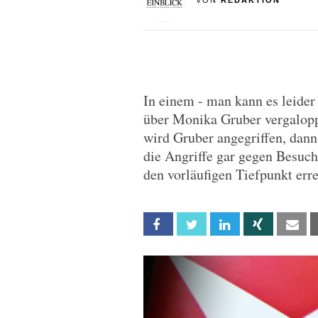
VON
REDAKTION
In einem - man kann es leider
über Monika Gruber vergalop
wird Gruber angegriffen, dann 
die Angriffe gar gegen Besuch
den vorläufigen Tiefpunkt erre
Facebook
Twitter
Linkedin
Xing
Em