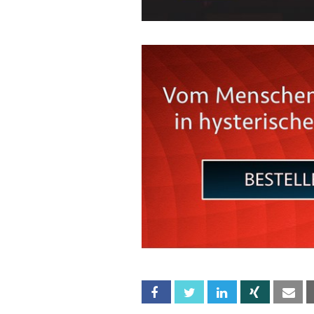
Facebook
Twitter
Linkedin
Xing
Em