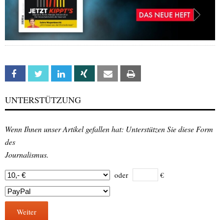
Facebook
Twitter
Linkedin
Xing
Email
Print
UNTERSTÜTZUNG
Wenn Ihnen unser Artikel gefallen hat: Unterstützen Sie diese Form
des
Journalismus.
oder
€
Weiter