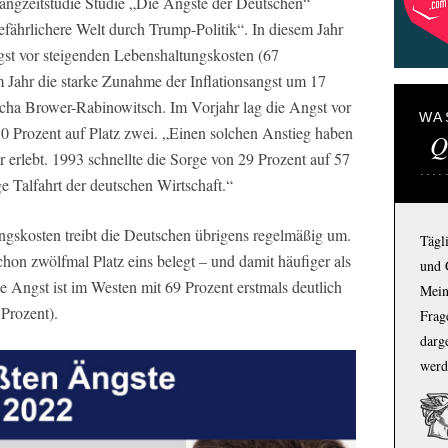
Langzeitstudie Studie „Die Ängste der Deutschen“
gefährlichere Welt durch Trump-Politik“. In diesem Jahr
ngst vor steigenden Lebenshaltungskosten (67
m Jahr die starke Zunahme der Inflationsangst um 17
ischa Brower-Rabinowitsch. Im Vorjahr lag die Angst vor
WA
0 Prozent auf Platz zwei. „Einen solchen Anstieg haben
Q
 erlebt. 1993 schnellte die Sorge von 29 Prozent auf 57
e Talfahrt der deutschen Wirtschaft.“
ngskosten treibt die Deutschen übrigens regelmäßig um.
Tägl
chon zwölfmal Platz eins belegt – und damit häufiger als
und 
 Angst ist im Westen mit 69 Prozent erstmals deutlich
Mein
 Prozent).
Frage
darg
werd