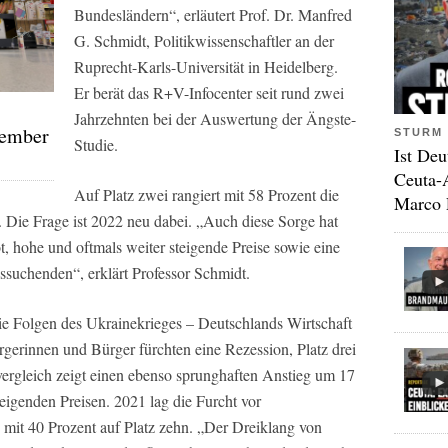
Bundesländern“, erläutert Prof. Dr. Manfred
G. Schmidt, Politikwissenschaftler an der
Ruprecht-Karls-Universität in Heidelberg.
Er berät das R+V-Infocenter seit rund zwei
Jahrzehnten bei der Auswertung der Ängste-
tember
STURM 
Studie.
Ist Deu
Ceuta-
Auf Platz zwei rangiert mit 58 Prozent die
Marco 
Die Frage ist 2022 neu dabei. „Auch diese Sorge hat
, hohe und oftmals weiter steigende Preise sowie eine
suchenden“, erklärt Professor Schmidt.
e Folgen des Ukrainekrieges – Deutschlands Wirtschaft
gerinnen und Bürger fürchten eine Rezession, Platz drei
vergleich zeigt einen ebenso sprunghaften Anstieg um 17
eigenden Preisen. 2021 lag die Furcht vor
 mit 40 Prozent auf Platz zehn. „Der Dreiklang von