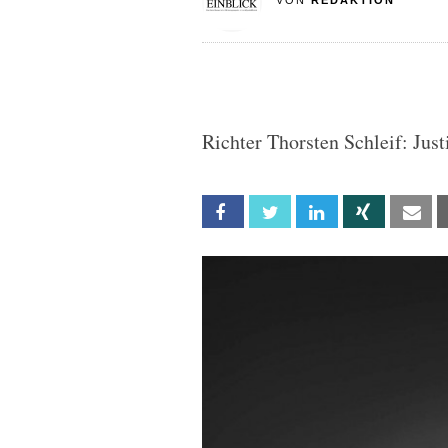
VON
REDAKTION
Richter Thorsten Schleif: Jus
Facebook
Twitter
Linkedin
Xing
Em