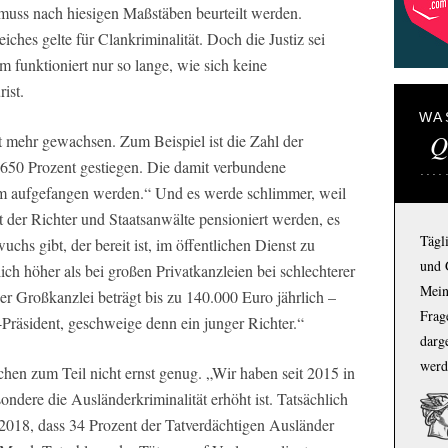
uss nach hiesigen Maßstäben beurteilt werden.
ches gelte für Clankriminalität. Doch die Justiz sei
em funktioniert nur so lange, wie sich keine
ist.
WA
Q
t mehr gewachsen. Zum Beispiel ist die Zahl der
650 Prozent gestiegen. Die damit verbundene
um aufgefangen werden.“ Und es werde schlimmer, weil
 der Richter und Staatsanwälte pensioniert werden, es
Tägl
uchs gibt, der bereit ist, im öffentlichen Dienst zu
und 
lich höher als bei großen Privatkanzleien bei schlechterer
Mein
er Großkanzlei beträgt bis zu 140.000 Euro jährlich –
Frage
Präsident, geschweige denn ein junger Richter.“
darg
werd
hen zum Teil nicht ernst genug. „Wir haben seit 2015 in
ondere die Ausländerkriminalität erhöht ist. Tatsächlich
 2018, dass 34 Prozent der Tatverdächtigen Ausländer