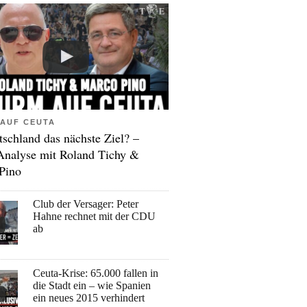
AUF CEUTA
tschland das nächste Ziel? –
Analyse mit Roland Tichy &
Pino
Club der Versager: Peter
Hahne rechnet mit der CDU
ab
Ceuta-Krise: 65.000 fallen in
die Stadt ein – wie Spanien
ein neues 2015 verhindert