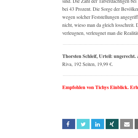
sind. Die Zahl der Tatverdächtigen bei
bei 43 Prozent. Die Sorge der Bevölk
wegen solcher Feststellungen angegriffe
nicht, wieso man da gleich losschreit. D
verleugnen, verleugnet man die Realitä
Thorsten Schleif, Urteil: ungerecht.
Riva, 192 Seiten, 19,99 €.
Empfohlen von Tichys Einblick. Erh
Facebook
Twitter
Linkedin
Xing
Em