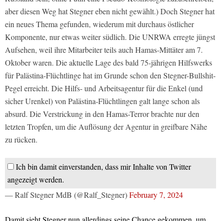
aber diesen Weg hat Stegner eben nicht gewählt.) Doch Stegner hat
ein neues Thema gefunden, wiederum mit durchaus östlicher
Komponente, nur etwas weiter südlich. Die UNRWA erregte jüngst
Aufsehen, weil ihre Mitarbeiter teils auch Hamas-Mittäter am 7.
Oktober waren. Die aktuelle Lage des bald 75-jährigen Hilfswerks
für Palästina-Flüchtlinge hat im Grunde schon den Stegner-Bullshit-
Pegel erreicht. Die Hilfs- und Arbeitsagentur für die Enkel (und
sicher Urenkel) von Palästina-Flüchtlingen galt lange schon als
absurd. Die Verstrickung in den Hamas-Terror brachte nur den
letzten Tropfen, um die Auflösung der Agentur in greifbare Nähe
zu rücken.
Ich bin damit einverstanden, dass mir Inhalte von Twitter
angezeigt werden.
— Ralf Stegner MdB (@Ralf_Stegner)
February 7, 2024
Damit sieht Stegner nun allerdings seine Chance gekommen, um