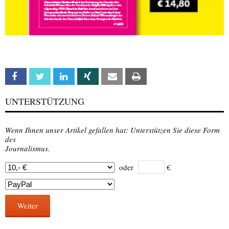
Facebook
Twitter
Linkedin
Xing
Email
Print
UNTERSTÜTZUNG
Wenn Ihnen unser Artikel gefallen hat: Unterstützen Sie diese Form
des
Journalismus.
oder
€
Weiter