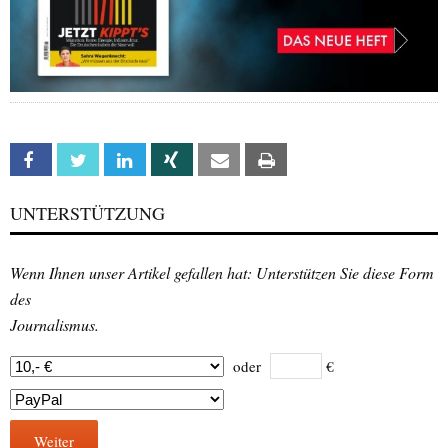
Facebook
Twitter
Linkedin
Xing
Email
Print
UNTERSTÜTZUNG
Wenn Ihnen unser Artikel gefallen hat: Unterstützen Sie diese Form
des
Journalismus.
oder
€
Weiter