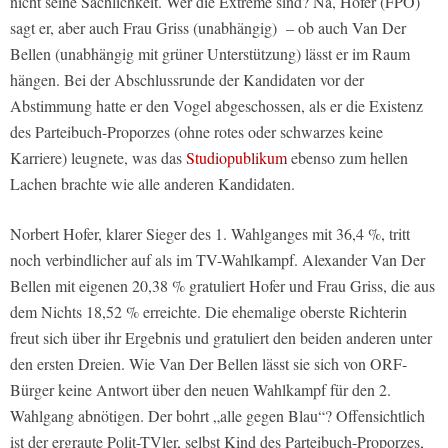
nicht seine Sachlichkeit. Wer die Extreme sind? Na, Hofer (FPÖ)
sagt er, aber auch Frau Griss (unabhängig) – ob auch Van Der
Bellen (unabhängig mit grüner Unterstützung) lässt er im Raum
hängen. Bei der Abschlussrunde der Kandidaten vor der
Abstimmung hatte er den Vogel abgeschossen, als er die Existenz
des Parteibuch-Proporzes (ohne rotes oder schwarzes keine
Karriere) leugnete, was das
Studiopublikum
ebenso zum hellen
Lachen brachte wie alle anderen Kandidaten.
Norbert Hofer, klarer Sieger des 1. Wahlganges mit 36,4 %, tritt
noch verbindlicher auf als im TV-Wahlkampf. Alexander Van Der
Bellen mit eigenen 20,38 % gratuliert Hofer und Frau Griss, die aus
dem Nichts 18,52 % erreichte. Die ehemalige oberste Richterin
freut sich über ihr Ergebnis und gratuliert den beiden anderen unter
den ersten Dreien. Wie Van Der Bellen lässt sie sich von ORF-
Bürger keine Antwort über den neuen Wahlkampf für den 2.
Wahlgang abnötigen. Der bohrt „alle gegen Blau“? Offensichtlich
ist der ergraute Polit-TVler, selbst Kind des Parteibuch-Proporzes,