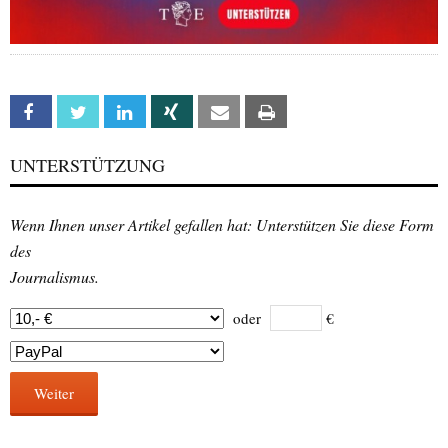
Facebook
Twitter
Linkedin
Xing
Email
Print
UNTERSTÜTZUNG
Wenn Ihnen unser Artikel gefallen hat: Unterstützen Sie diese Form
des
Journalismus.
oder
€
Weiter