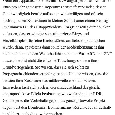
Wenn ein Apparatschik eines mit 10 zwangsabgeführten Milliarden
Euro pro Jahr gemästeten Imperiums ernsthaft verkündet, dessen
Glaubwürdigkeit beruhe auf seinen widerwilligen und oft sehr
nachträglichen Korrekturen in kleiner Schrift unter einem Beitrag
im dummen Fall des Ertapptwerdens, um gleichzeitig durchblicken
zu lassen, dass er winzige selbstfinanzierte Blogs und
Einzelkämpfer, die seine Kreise stören, am liebsten plattmachen
würde, dann, spätestens dann sollte der Medienkonsument ihm
noch nicht einmal den Wetterbericht abkaufen. Was ARD und ZDF
auszeichnet, ist nicht die einzelne Täuschung, sondern ihre
Grundverlogenheit. Sie wissen, dass sie sich selbst zu
Propagandaschleudern erniedrigt haben. Und sie wissen, dass die
meisten ihrer Zuschauer das mittlerweile ebenfalls wissen.
Inzwischen lässt sich auch in Gesamtdeutschland der gleiche
kontraproduktive Effekt beobachten wie weiland in der DDR.
Gerade jene, die Vorbehalte gegen das ganze grünwoke Projekt
hegen, ruft den Bornheims, Böhmermanns, Reschkes et al. deshalb
herzlich zu: unbedingt weitermachen.