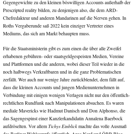
Gegengewichte zu den kleinen böswilligen Accounts außerhalb der
Prescripted reality bilden, zu denjenigen also, die dem ARD-
Chefredakteur und anderen Mandarinen auf die Nerven gehen. In
Roths Vergaberunde saß 2022 kein einziger Vertreter eines
Mediums, das sich am Markt behaupten muss.
Für die Staatsministerin gibt es zum einen die über alle Zweifel
erhabenen gebühren- oder staatsgeldgespeisten Medien, Vereine
und Plattformen und die anderen, wobei dieser Teil wieder in die
noch halbwegs Verkraftbaren und in die ganz Problematischen
zerfällt. Wer auch nur wenige Jahre zurückblendet, dem fällt auf,
dass die kleinen Accounts und jungen Medienunternehmen in
Verbindung mit einigen wenigen Verlagen nicht nur den öffentlich-
rechtlichen Rundfunk nach Manipulationen absuchen. Es waren
mediale Mavericks wie Hadmut Danisch und Don Alphonso, die
das Sagengespinst einer Kanzlerkandidatin Annalena Baerbock
aufdröselten. Vor allem
Tichys Einblick
machte das volle Ausmaß
des Berliner Wahlsumpfs öffentlich. Argo Nerd und ÖRR Blog