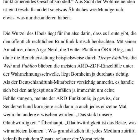
funktionierendes Geschäftsmodell.“ Aus Sicht der Wohlmeinenden
ist ein Geschäftsmodell so etwas Ähnliches wie Mundgeruch:
etwas, was nur die anderen haben.
Die Wurzel des Übels liegt für ihn also darin, dass es Leute gibt, die
den öffentlich-rechtlichen Rundfunk kritisch beobachten. Mit seiner
Annahme, ohne Argo Nerd, die Twitter-Plattform ÖRR Blog, und
ohne die Berichterstattung beispielsweise durch
Tichys Einblick
, die
Welt
und
Publico
blieben die meisten ARD-ZDF-Einzelfälle unter
der Wahrnehmungsschwelle, liegt Bornheim ja durchaus richtig.
Als der Deutschlandfunk-Mitarbeiter vorsichtig anmerkt, es handle
sich bei den aufgespürten Zufällen ja immerhin um echte
Fehlleistungen, meinte der ARD-Funktionär, ja gewiss, der
Senderverbund korrigiere sich dann ja auch jedes einzelne Mal,
wenn ihn andere erwischen würden: „Das stärkt unsere
Glaubwürdigkeit.“ Überhaupt, „Glaubwürdigkeit ist das Beste, was
wir anbieten können“. Was grundsätzlich für jedes Medium zutrifft,
jedenfalls mit dem Zusatz: solange der Vorrat reicht.