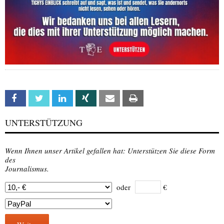
Facebook
Twitter
Linkedin
Xing
Email
Print
UNTERSTÜTZUNG
Wenn Ihnen unser Artikel gefallen hat: Unterstützen Sie diese Form
des
Journalismus.
oder
€