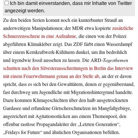
Ich bin damit einverstanden, dass mir Inhalte von Twitter
angezeigt werden.
Zu den beiden Serien kommt noch ein kunterbunter Strauß an
anderweitigen Manipulationen; der MDR etwa kopierte
zusätzliche
Schmerzensschreie in eine Aufnahme
, die einen von der Polizei
abgeführten Klimakleber zeigt. Das ZDF färbt einen Wasserdampf
über einem Kernkraftwerk-Kühlturm dunkel, um ihn bedrohlich
und irgendwie fossil aussehen zu lassen. Die ARD-
Tagesthemen
schnitten nach den Silvesterausschreitungen in Berlin das Interview
mit einem Feuerwehrmann genau an der Stelle ab
, an der er davon
spricht, dass es sich bei den Gewalttätern, denen er gegenüberstand,
fast durchweg um Jugendliche mit Migrationshintergrund handelte.
Dazu kommen Klimageschichten über den halb ausgetrockneten
Gardasee und erfundene Gletscherschmelzen im Mangfallgebirge,
angereichert mit Agitationsstücken aus einem Themenpool, den
offenbar rastlose Propagandaleiter der „Letzten Generation“,
„Fridays for Future“ und ähnlichen Organisationen befüllen.