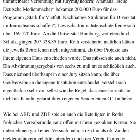
unmittelbarer Verbindung mit Jurymitgliedern: Atamans „Neue
Deutsche Medienmacher“ bekamen 200.000 Euro für das
Programm „Stark für Vielfalt. Nachhaltige Strukturen für Diversität
im Journalismus schaffen“, Löwischs Journalistenschule freute sich
über 169.170 Euro. An die Universität Hamburg, vertreten durch
Schulz, gingen 207.338,85 Euro. Roth versicherte, natürlich hätten
die jeweils Betroffenen nicht mitgestimmt, als über Projekte aus
ihrem eigenen Haus entschieden wurde. Das müssen sie auch nicht.
Ein Abstimmungsergebnis von sechs zu null tut es schließlich auch.
Dass niemand überhaupt in einer Jury sitzen kann, die über
Geldvergabe an die eigene Institution entscheidet, versteht sich
eigentlich so sehr von selbst wie die Regel, dass eine Journalistin
nicht als Kundin getarnt ihrem eigenen Sender einen O-Ton liefert.
Wie bei ARD und ZDF spielen auch die Beteiligten in Roths
fröhlicher Vergaberunde ganz offen mit ihren gezinkten Karten. Sie
unternehmen gar keinen Versuch mehr, so zu tun als ob. Zu den
Geldempfängern gehörte außerdem noch der Verein Correctiv