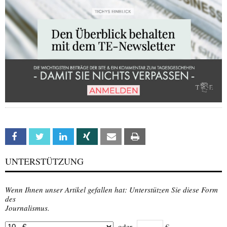
Facebook
Twitter
Linkedin
Xing
Email
Print
UNTERSTÜTZUNG
Wenn Ihnen unser Artikel gefallen hat: Unterstützen Sie diese Form
des
Journalismus.
oder
€