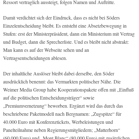
Ressort vertraglich aussteigt, folgen Namen und Auftritte.
Damit verdichtet sich der Eindruck, dass es nicht bei Söders
Einzelentscheidung bleibt. Es entsteht eine Absetzbewegung in
Stufen: erst der Ministerpräsident, dann ein Ministerium mit Vertrag
und Budget, dann die Sprecherliste. Und es bleibt nicht abstrakt:
Man kann es auf der Webseite sehen und an
Vertragsentscheidungen ablesen.
Der inhaltliche Auslöser bleibt dabei derselbe, den Söder
ausdrücklich benennt: das Vermarkten politischer Nähe. Die
Weimer Media Group habe Kooperationspakete offen mit „Einfluß
auf die politischen Entscheidungsträger“ sowie
„Premiumvernetzung“ beworben. Ergänzt wird das durch das
beschriebene Paketmodell nach Bergnamen: „Zugspitze“ für
40.000 Euro mit Konferenztickets, Werbeleistungen und
Panelteilnahme neben Regierungsmitgliedern; „Matterhorn“
(60.000 Euro) und „Mont Blanc“ (80.000 Euro) mit zusätzlichen