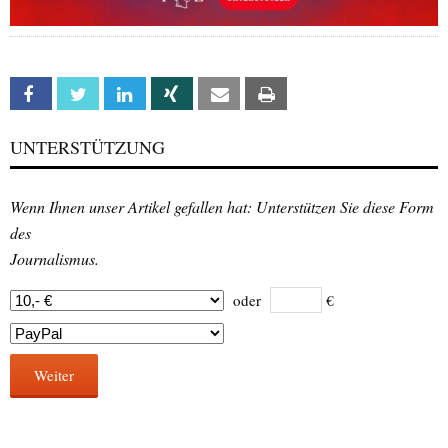
Facebook
Twitter
Linkedin
Xing
Email
Print
UNTERSTÜTZUNG
Wenn Ihnen unser Artikel gefallen hat: Unterstützen Sie diese Form
des
Journalismus.
oder
€
Weiter