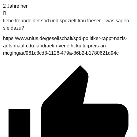
2 Jahre her
liebe freunde der spd und speziell frau faeser…was sagen
sie dazu?
https://www.nius.de/gesellschaft/spd-politiker-rappt-nazis-
aufs-maul-cdu-landraetin-verleiht-kulturpreis-an-
mcgingaa/961c3cd3-1126-479a-86b2-b1780621d94c