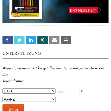
Facebook
Twitter
Linkedin
Xing
Email
Print
UNTERSTÜTZUNG
Wenn Ihnen unser Artikel gefallen hat: Unterstützen Sie diese Form
des
Journalismus.
oder
€
Weiter