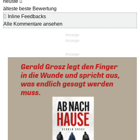
neuste
älteste
beste Bewertung
Inline Feedbacks
Alle Kommentare ansehen
Anzeige