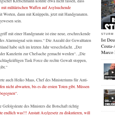
schef Kretschmann konnte etwa nicht fassen, dass
i mit militärischen Waffen auf Asylsuchende
 mit Worten, dann mit Knüppeln, jetzt mit Handgranaten.
gewesen sein.
griff mit einer Handgranate ist eine neue, erschreckende
STURM 
Ist Deu
ndes Alarmsignal sein muss.“ Die Anzahl der Gewalttaten
Ceuta-
hland habe sich im letzten Jahr versechsfacht. „Der
Marco 
der Kanzlerin zur Chefsache gemacht werden“. „Die
schlagkräftigen Task Force die rechte Gewalt stoppen,
ibt.“
erte auch Heiko Maas, Chef des Ministeriums für Anti-
fen nicht abwarten, bis es die ersten Toten gibt. Müssen
 begegnen“
.
e Gefolgsleute des Ministers die Botschaft richtig
 endlich was!!! Anstatt Asylgesetz zu diskutieren, will