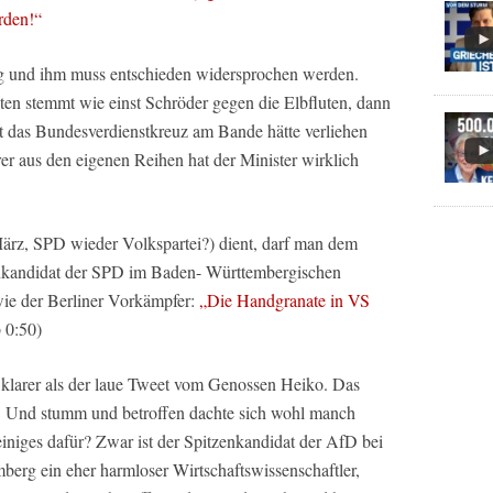
rden!“
g und ihm muss entschieden widersprochen werden.
ten stemmt wie einst Schröder gegen die Elbfluten, dann
t das Bundesverdienstkreuz am Bande hätte verliehen
er aus den eigenen Reihen hat der Minister wirklich
rz, SPD wieder Volkspartei?) dient, darf man dem
enkandidat der SPD im Baden- Württembergischen
wie der Berliner Vorkämpfer:
„Die Handgranate in VS
 0:50)
klarer als der laue Tweet vom Genossen Heiko. Das
e. Und stumm und betroffen dachte sich wohl manch
 einiges dafür? Zwar ist der Spitzenkandidat der AfD bei
erg ein eher harmloser Wirtschaftswissenschaftler,