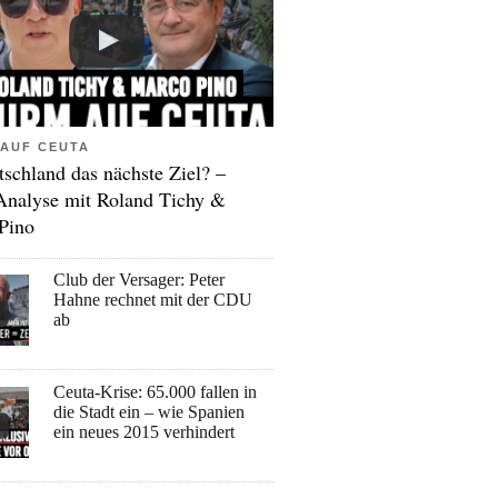
AUF CEUTA
tschland das nächste Ziel? –
Analyse mit Roland Tichy &
Pino
Club der Versager: Peter
Hahne rechnet mit der CDU
ab
Ceuta-Krise: 65.000 fallen in
die Stadt ein – wie Spanien
ein neues 2015 verhindert