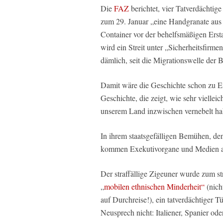
Die
FAZ
berichtet, vier Tatverdächtig
zum 29. Januar „eine Handgranate aus
Container vor der behelfsmäßigen Ers
wird ein Streit unter „Sicherheitsfir
dämlich, seit die Migrationswelle der
Damit wäre die Geschichte schon zu En
Geschichte, die zeigt, wie sehr viell
unserem Land inzwischen vernebelt ha
In ihrem staatsgefälligen Bemühen, den
kommen Exekutivorgane und Medien auf
Der straffällige Zigeuner wurde zum s
„
mobilen ethnischen Minderheit“
(nich
auf Durchreise!), ein tatverdächtiger 
Neusprech nicht: Italiener, Spanier ode