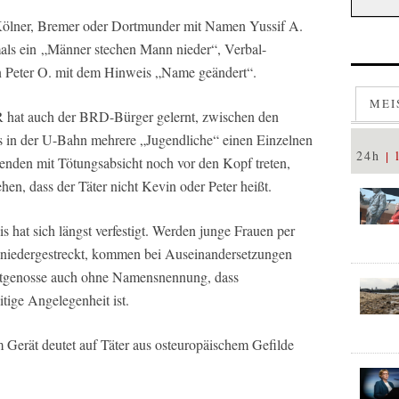
Kölner, Bremer oder Dortmunder mit Namen Yussif A.
ls ein „Männer stechen Mann nieder“, Verbal-
n Peter O. mit dem Hinweis „Name geändert“.
MEI
 hat auch der BRD-Bürger gelernt, zwischen den
ass in der U-Bahn mehrere „Jugendliche“ einen Einzelnen
24h
enden mit Tötungsabsicht noch vor den Kopf treten,
hen, dass der Täter nicht Kevin oder Peter heißt.
 hat sich längst verfestigt. Werden junge Frauen per
t niedergestreckt, kommen bei Auseinandersetzungen
eitgenosse auch ohne Namensnennung, dass
tige Angelegenheit ist.
Gerät deutet auf Täter aus osteuropäischem Gefilde