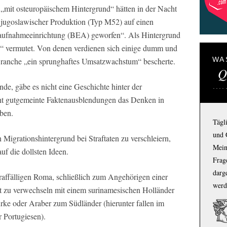
e „mit osteuropäischem Hintergrund“ hätten in der Nacht
 jugoslawischer Produktion (Typ M52) auf einen
taufnahmeeinrichtung (BEA) geworfen“. Als Hintergrund
men“ vermutet. Von denen verdienen sich einige dumm und
WA
 Branche „ein sprunghaftes Umsatzwachstum“ bescherte.
Q
de, gäbe es nicht eine Geschichte hinter der
eicht gutgemeinte Faktenausblendungen das Denken in
ben.
Tägl
und 
 Migrationshintergrund bei Straftaten zu verschleiern,
Mein
 die dollsten Ideen.
Frage
darg
traffälligen Roma, schließlich zum Angehörigen einer
werd
t zu verwechseln mit einem surinamesischen Holländer
Türke oder Araber zum Südländer (hierunter fallen im
r Portugiesen).