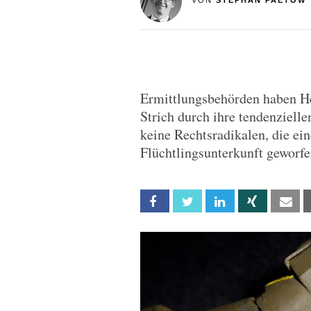
VON
STEPHAN PAETOW
Ermittlungsbehörden haben H
Strich durch ihre tendenziel
keine Rechtsradikalen, die ei
Flüchtlingsunterkunft geworfe
Facebook
Twitter
Linkedin
Xing
Em