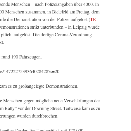
usende Menschen – nach Polizeiangaben über 4000. In
00 Menschen zusammen, in Bielefeld am Freitag, dem
rde die Demonstration von der Polizei aufgelöst (
TE
emonstrationen strikt unterbunden – in Leipzig wurde
fpflicht aufgelöst. Die dortige Corona-Verordnung
kt.
t rund 190 Fahrzeugen.
tatus/1472227539364028428?s=20
kam es zu großangelegte Demonstrationen.
de Menschen gegen mögliche neue Verschärfungen der
 Rally“ vor der Downing Street. Teilweise kam es zu
perrungen wurden durchbrochen.
gether Declaration“ unterstützt, mit 170.000