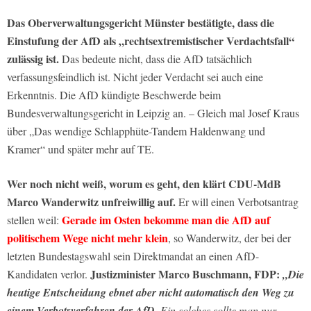
Das Oberverwaltungsgericht Münster bestätigte, dass die
Einstufung der AfD als „rechtsextremistischer Verdachtsfall“
zulässig ist.
Das bedeute nicht, dass die AfD tatsächlich
verfassungsfeindlich ist. Nicht jeder Verdacht sei auch eine
Erkenntnis. Die AfD kündigte Beschwerde beim
Bundesverwaltungsgericht in Leipzig an. – Gleich mal Josef Kraus
über „Das wendige Schlapphüte-Tandem Haldenwang und
Kramer“ und später mehr auf TE.
Wer noch nicht weiß, worum es geht, den klärt
CDU-MdB
Marco Wanderwitz unfreiwillig auf.
Er will einen Verbotsantrag
Gerade im Osten bekomme man die AfD auf
stellen weil:
politischem Wege nicht mehr klein
, so Wanderwitz, der bei der
letzten Bundestagswahl sein Direktmandat an einen AfD-
Justizminister Marco Buschmann, FDP:
Kandidaten verlor.
„Die
heutige Entscheidung ebnet aber nicht automatisch den Weg zu
einem Verbotsverfahren der AfD.
Ein solches sollte man nur