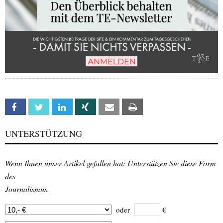
Facebook
Twitter
Linkedin
Xing
Email
Print
UNTERSTÜTZUNG
Wenn Ihnen unser Artikel gefallen hat: Unterstützen Sie diese Form
des
Journalismus.
oder
€