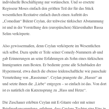
individuelle Beschäftigung nur vortäuschen. Und so ersetzte
Regisseur Moses einfach den größten Teil der für das Stück
wesentlichen Rezitative einfach durch einen Auftritt des
„Comedian“ Bülent Ceylan, der teilweise türkischer Abstammung
ist und in der Vorstellung den (europäischen) Sklavenhalter Bassa
Selim verkörperte.
Also gewissermaßen, denn Ceylan verkörperte im Wesentlichen
sich selbst. Dazu spulte er Teile seiner Comedy-Nummern ab und
gab Erinnerungen an seine Erfahrungen als Sohn eines türkischen
Immigranten zum Besten. Er bediente gerne alle Schubladen der
Hypermoral, etwa durch die ebenso leidenschaftliche wie pauschale
Verurteilung von „Rassismus“. Ceylan prangerte die „Hasser“ an
und setzte ihnen die „Liebe“ entgegen – so einfach ist das. Von dort
ist es natürlich ein Katzensprung zu „Hass und Hetze“.
Die Zuschauer erlebten Ceylan mit E-Gitarre oder mit seiner
Briefmarkensammlung, erfuhren, dass Ceylans Tochter eine Eins in