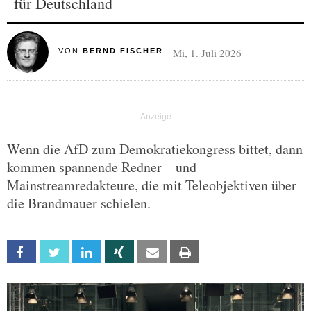
für Deutschland
Mi, 1. Juli 2026
VON
BERND FISCHER
Wenn die AfD zum Demokratiekongress bittet, dann
kommen spannende Redner – und
Mainstreamredakteure, die mit Teleobjektiven über
die Brandmauer schielen.
Facebook
Twitter
Linkedin
Xing
Email
Print