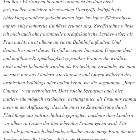
Teil ihrer Wertsachen beraubt wurden, ist bis dato nicht
festzustellen, inwiefern die sexuellen Übergriffe lediglich als
Ablenkungsmanöver gedacht waren bzw. inwiefern Rückschlüsse
auf jeweilige kulturelle Einflüsse erlaubt sind. Zweifelsohne würde
ich mich auch ohne kriminelle nordafrikanische Asylbewerber als
Frau nachts nicht alleine an einem Bahnhof aufhalten. Und
dennoch erinnert dieser Vorfall in seiner Intensität, Ungeniertheit
und maßlosen Respektlosigkeit gegenüber Frauen, die wirklich
nicht anders behandelt wurden als Freiwild, an Zustände, wie man
sie sonst nur aus Ländern wie Tunesien und Libyen während des
arabischen Frühlings oder Indien kennt, wo die sogenannte „Rape
Culture“ weit verbreitet ist. Dass solche Szenarien auch hier
mittlerweile möglich erscheinen, bestätigt mich als Frau nur einmal
mehr in der Auffassung, dass die massive Zuwanderung durch
Flüchtlinge aus patriarchalisch geprägten, muslimischen Ländern
vor allem zu Lasten der hier lebenden Frauen gehen wird. Für
mich als feministisch denkende, selbstbewusste junge Frau, die ihre
Freiheit über alle Maßen schätzt, ein Horrorszenario.