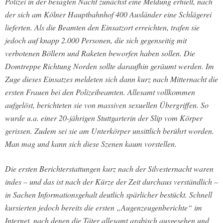
Polizei in der besagten Nacht zunächst eine Meldung erhielt, nach
der sich am Kölner Hauptbahnhof 400 Ausländer eine Schlägerei
lieferten. Als die Beamten den Einsatzort erreichten, trafen sie
jedoch auf knapp 2.000 Personen, die sich gegenseitig mit
verbotenen Böllern und Raketen beworfen haben sollen. Die
Domtreppe Richtung Norden sollte daraufhin geräumt werden. Im
Zuge dieses Einsatzes meldeten sich dann kurz nach Mitternacht die
ersten Frauen bei den Polizeibeamten. Allesamt vollkommen
aufgelöst, berichteten sie von massiven sexuellen Übergriffen. So
wurde u.a. einer 20-jährigen Stuttgarterin der Slip vom Körper
gerissen. Zudem sei sie am Unterkörper unsittlich berührt worden.
Man mag und kann sich diese Szenen kaum vorstellen.
Die ersten Berichterstattungen kurz nach der Silvesternacht waren
indes – und das ist nach der Kürze der Zeit durchaus verständlich –
in Sachen Informationsgehalt deutlich spärlicher bestückt. Schnell
kursierten jedoch bereits die ersten „Augenzeugenberichte“ im
Internet, nach denen die Täter allesamt arabisch ausgesehen und