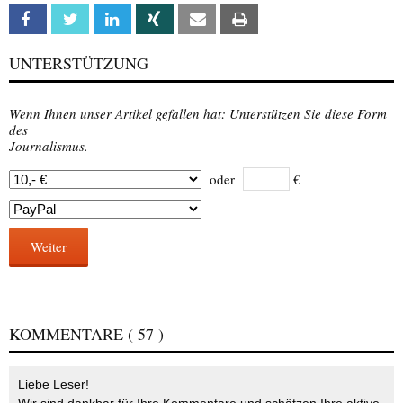
Facebook
Twitter
Linkedin
Xing
Email
Print
UNTERSTÜTZUNG
Wenn Ihnen unser Artikel gefallen hat: Unterstützen Sie diese Form
des
Journalismus.
oder
€
Weiter
KOMMENTARE
( 57 )
Liebe Leser!
Wir sind dankbar für Ihre Kommentare und schätzen Ihre aktive