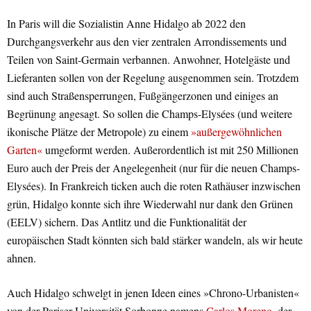
In Paris will die Sozialistin Anne Hidalgo ab 2022 den
Durchgangsverkehr aus den vier zentralen Arrondissements und
Teilen von Saint-Germain verbannen. Anwohner, Hotelgäste und
Lieferanten sollen von der Regelung ausgenommen sein. Trotzdem
sind auch Straßensperrungen, Fußgängerzonen und einiges an
Begrünung angesagt. So sollen die Champs-Elysées (und weitere
ikonische Plätze der Metropole) zu einem
»außergewöhnlichen
Garten«
umgeformt werden. Außerordentlich ist mit 250 Millionen
Euro auch der Preis der Angelegenheit (nur für die neuen Champs-
Elysées). In Frankreich ticken auch die roten Rathäuser inzwischen
grün, Hidalgo konnte sich ihre Wiederwahl nur dank den Grünen
(EELV) sichern. Das Antlitz und die Funktionalität der
europäischen Stadt könnten sich bald stärker wandeln, als wir heute
ahnen.
Auch Hidalgo schwelgt in jenen Ideen eines »Chrono-Urbanisten«
von der Pariser Universität Sorbonne namens
Carlos Moreno
, der