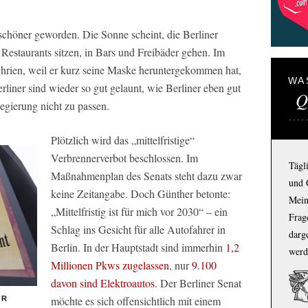
schöner geworden. Die Sonne scheint, die Berliner
Restaurants sitzen, in Bars und Freibäder gehen. Im
rien, weil er kurz seine Maske heruntergekommen hat,
WA
rliner sind wieder so gut gelaunt, wie Berliner eben gut
Q
egierung nicht zu passen.
Plötzlich wird das „mittelfristige“
Verbrennerverbot beschlossen. Im
Tägl
Maßnahmenplan des Senats steht dazu zwar
und 
keine Zeitangabe. Doch Günther betonte:
Mein
„Mittelfristig ist für mich vor 2030“ – ein
Frage
Schlag ins Gesicht für alle Autofahrer in
darg
Berlin. In der Hauptstadt sind immerhin
1,2
werd
Millionen Pkws zugelassen
, nur
9.100
davon sind Elektroautos
. Der Berliner Senat
möchte es sich offensichtlich mit einem
ER