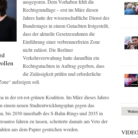
ausgegoren. Dem Vorhaben fehlt die
Rechtsgrundlage – erst im März diesen
Jahres hatte der wissenschaftliche Dienst des
Bundestages in einem Gutachten festgestellt,
dass der aktuelle Gesetzesrahmen die
Einführung einer verbrennerfreien Zone
nicht zulässt. Die Berliner
rd
Verkehrsverwaltung hatte daraufhin ein
wollen
Rechtsgutachten in Auftrag gegeben, dass
die Zulässigkeit prüfen und erforderliche
one“ aufzeigen soll.
in der rot-rot-grünen Koalition. Im März dieses Jahres
 zu einem neuen Stadtentwicklungsplan gegen das
Weiter
lan, bis 2030 innerhalb des S-Bahn-Rings und 2035 in
troautos fahren zu lassen, scheiterte damals am Veto der
ahlen aus dem Papier gestrichen werden.
VIDE