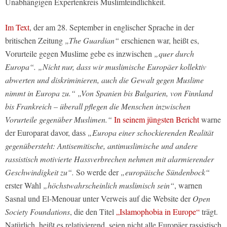
Unabhängigen Expertenkreis Muslimfeindlichkeit.
Im Text
, der am 28. September in englischer Sprache in der
britischen Zeitung
„The Guardian“
erschienen war, heißt es,
Vorurteile gegen Muslime gebe es inzwischen
„quer durch
Europa“. „Nicht nur, dass wir muslimische Europäer kollektiv
abwerten und diskriminieren, auch die Gewalt gegen Muslime
nimmt in Europa zu.“ „Von Spanien bis Bulgarien, von Finnland
bis Frankreich – überall pflegen die Menschen inzwischen
Vorurteile gegenüber Muslimen.“
In seinem jüngsten Bericht
warne
der Europarat davor, dass
„Europa einer schockierenden Realität
gegenübersteht: Antisemitische, antimuslimische und andere
rassistisch motivierte Hassverbrechen nehmen mit alarmierender
Geschwindigkeit zu“.
So werde der
„europäische Sündenbock“
erster Wahl
„höchstwahrscheinlich muslimisch sein“
, warnen
Sasnal und El-Menouar unter Verweis auf die Website der
Open
Society Foundations
, die den Titel
„Islamophobia in Europe“
trägt.
Natürlich, heißt es relativierend, seien nicht alle Europäer rassistisch