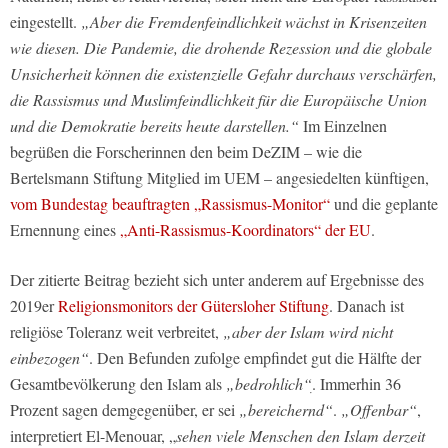
eingestellt.
„Aber die Fremdenfeindlichkeit wächst in Krisenzeiten
wie diesen. Die Pandemie, die drohende Rezession und die globale
Unsicherheit können die existenzielle Gefahr durchaus verschärfen,
die Rassismus und Muslimfeindlichkeit für die Europäische Union
und die Demokratie bereits heute darstellen.“
Im Einzelnen
begrüßen die Forscherinnen den beim DeZIM – wie die
Bertelsmann Stiftung Mitglied im UEM – angesiedelten künftigen,
vom Bundestag beauftragten „Rassismus-Monitor“
und die geplante
Ernennung eines
„Anti-Rassismus-Koordinators“ der EU
.
Der zitierte Beitrag bezieht sich unter anderem auf Ergebnisse des
2019er
Religionsmonitors der Gütersloher Stiftung
. Danach ist
religiöse Toleranz weit verbreitet,
„aber der Islam wird nicht
einbezogen“
. Den Befunden zufolge empfindet gut die Hälfte der
Gesamtbevölkerung den Islam als
„bedrohlich“ׅ
. Immerhin 36
Prozent sagen demgegenüber, er sei
„bereichernd“
.
„Offenbar“
,
interpretiert El-Menouar, „
sehen viele Menschen den Islam derzeit