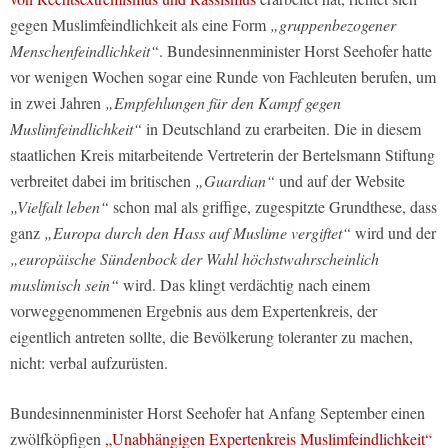
gegen Muslimfeindlichkeit als eine Form
„gruppenbezogener
Menschenfeindlichkeit“
. Bundesinnenminister Horst Seehofer hatte
vor wenigen Wochen sogar eine Runde von Fachleuten berufen, um
in zwei Jahren
„Empfehlungen für den Kampf gegen
Muslimfeindlichkeit“
in Deutschland zu erarbeiten. Die in diesem
staatlichen Kreis mitarbeitende Vertreterin der Bertelsmann Stiftung
verbreitet dabei im britischen
„Guardian“
und auf der Website
„Vielfalt leben“
schon mal als griffige, zugespitzte Grundthese, dass
ganz
„Europa durch den Hass auf Muslime vergiftet“
wird und der
„europäische Sündenbock der Wahl höchstwahrscheinlich
muslimisch sein“
wird. Das klingt verdächtig nach einem
vorweggenommenen Ergebnis aus dem Expertenkreis, der
eigentlich antreten sollte, die Bevölkerung toleranter zu machen,
nicht: verbal aufzurüsten.
Bundesinnenminister Horst Seehofer hat Anfang September einen
zwölfköpfigen
„Unabhängigen Expertenkreis Muslimfeindlichkeit“