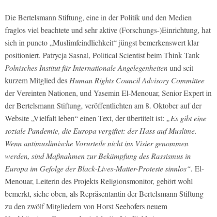
Die Bertelsmann Stiftung, eine in der Politik und den Medien
fraglos viel beachtete und sehr aktive (Forschungs-)Einrichtung, hat
sich in puncto „Muslimfeindlichkeit“ jüngst bemerkenswert klar
positioniert. Patrycja Sasnal, Political Scientist beim Think Tank
Polnisches Institut für Internationale Angelegenheiten
und seit
kurzem Mitglied des
Human Rights Council Advisory Committee
der Vereinten Nationen, und Yasemin El-Menouar, Senior Expert in
der Bertelsmann Stiftung, veröffentlichten am 8. Oktober auf der
Website „Vielfalt leben“ einen Text, der übertitelt ist:
„Es gibt eine
soziale Pandemie, die Europa vergiftet: der Hass auf Muslime.
Wenn antimuslimische Vorurteile nicht ins Visier genommen
werden, sind Maßnahmen zur Bekämpfung des Rassismus in
Europa im Gefolge der Black-Lives-Matter-Proteste sinnlos“.
El-
Menouar, Leiterin des Projekts Religionsmonitor, gehört wohl
bemerkt, siehe oben, als Repräsentantin der Bertelsmann Stiftung
zu den zwölf Mitgliedern von Horst Seehofers neuem