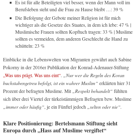
Es ist für alle Beteiligten viel besser, wenn der Mann voll im
Berufsleben steht und die Frau zu Hause bleibt …: 39 %
Die Befolgung der Gebote meiner Religion ist für mich
wichtiger als die Gesetze des Staates, in dem ich lebe: 47 % |
Muslimische Frauen sollten Kopftuch tragen: 33 % | Muslime
sollten es vermeiden, dem anderen Geschlecht die Hand zu
schütteln: 23 %
Einblicke in die Lebenswelten von Migranten gewährt auch Sabine
Pokorny in der 2016er Publikation der Konrad-Adenauer-Stiftung
„Was uns prägt. Was uns eint“
.
„Nur wer die Regeln des Koran
buchstabengetreu befolgt, ist ein wahrer Muslim“
erklärten hier 31
Prozent der befragten Muslime. Mit
„Respekt behandelt“
fühlten
sich über drei Viertel der türkeistämmigen Befragten bzw. Muslime
„immer oder häufig“
, je ein Fünftel jedoch
„selten oder nie“.
Klare Positionierung: Bertelsmann Stiftung sieht
Europa durch „Hass auf Muslime vergiftet“