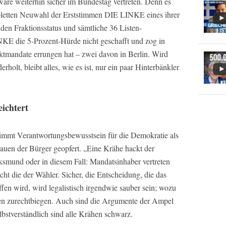
äre weiterhin sicher im Bundestag vertreten. Denn es
mpletten Neuwahl der Erststimmen DIE LINKE eines ihrer
 den Fraktionsstatus und sämtliche 36 Listen-
KE die 5-Prozent-Hürde nicht geschafft und zog in
rektmandate errungen hat – zwei davon in Berlin. Wird
holt, bleibt alles, wie es ist, nur ein paar Hinterbänkler
eichtert
rnimmt Verantwortungsbewusstsein für die Demokratie als
rauen der Bürger geopfert. „Eine Krähe hackt der
ksmund oder in diesem Fall: Mandatsinhaber vertreten
cht die der Wähler. Sicher, die Entscheidung, die das
en wird, wird legalistisch irgendwie sauber sein; wozu
hen zurechtbiegen. Auch sind die Argumente der Ampel
elbstverständlich sind alle Krähen schwarz.