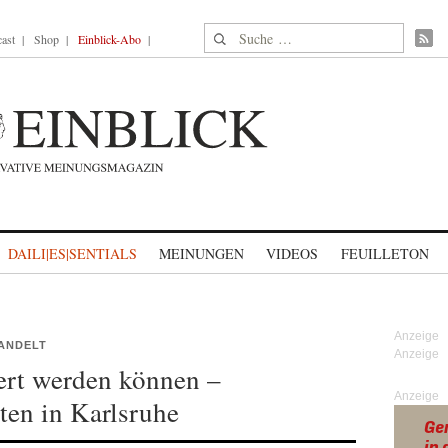
Suche nach:
ast
Shop
Einblick-Abo
DAILI|ES|SENTIALS
MEINUNGEN
VIDEOS
FEUILLETON
ANDELT
rt werden können –
Anzeige
ten in Karlsruhe