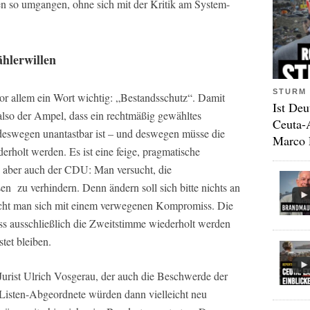
n so umgangen, ohne sich mit der Kritik am System-
hlerwillen
STURM 
r allem ein Wort wichtig: „Bestandsschutz“. Damit
Ist Deu
also der Ampel, dass ein rechtmäßig gewähltes
Ceuta-
deswegen unantastbar ist – und deswegen müsse die
Marco 
rholt werden. Es ist eine feige, pragmatische
 aber auch der CDU: Man versucht, die
 zu verhindern. Denn ändern soll sich bitte nichts an
cht man sich mit einem verwegenen Kompromiss. Die
ss ausschließlich die Zweitstimme wiederholt werden
stet bleiben.
Jurist Ulrich Vosgerau, der auch die Beschwerde der
r Listen-Abgeordnete würden dann vielleicht neu