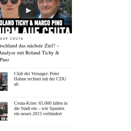
AUF CEUTA
tschland das nächste Ziel? –
Analyse mit Roland Tichy &
Pino
Club der Versager: Peter
Hahne rechnet mit der CDU
ab
Ceuta-Krise: 65.000 fallen in
die Stadt ein – wie Spanien
ein neues 2015 verhindert