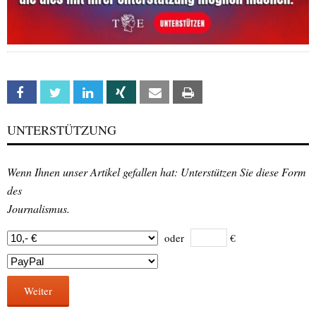
Facebook
Twitter
Linkedin
Xing
Email
Print
UNTERSTÜTZUNG
Wenn Ihnen unser Artikel gefallen hat: Unterstützen Sie diese Form
des
Journalismus.
oder
€
Weiter