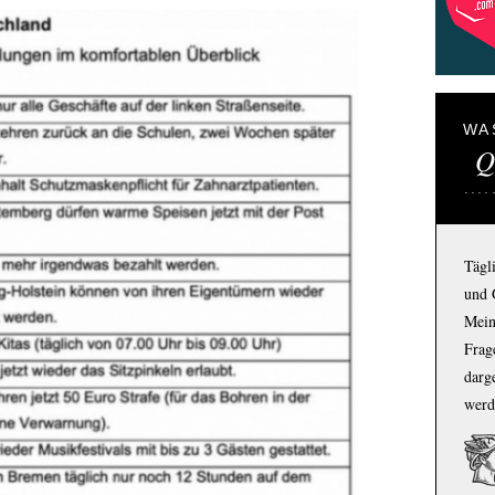
WA
Q
Tägl
und 
Mein
Frage
darg
werd