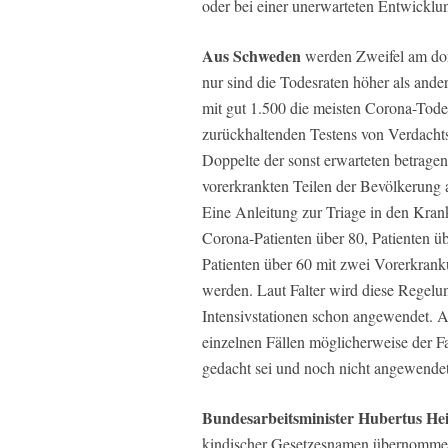
oder bei einer unerwarteten Entwicklu
Aus Schweden
werden Zweifel am dor
nur sind die Todesraten höher als ande
mit gut 1.500 die meisten Corona-Todes
zurückhaltenden Testens von Verdachtsf
Doppelte der sonst erwarteten betragen
vorerkrankten Teilen der Bevölkerung 
Eine Anleitung zur Triage in den Krank
Corona-Patienten über 80, Patienten ü
Patienten über 60 mit zwei Vorerkranku
werden. Laut
Falter
wird diese Regelun
Intensivstationen schon angewendet. 
einzelnen Fällen möglicherweise der Fa
gedacht sei und noch nicht angewendet
Bundesarbeitsminister Hubertus Hei
kindischer Gesetzesnamen übernommen. D