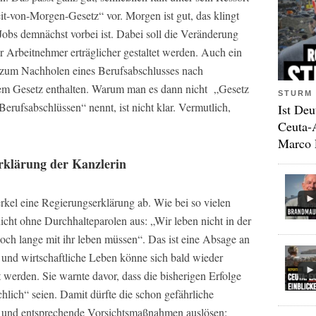
eit-von-Morgen-Gesetz“ vor. Morgen ist gut, das klingt
Jobs demnächst vorbei ist. Dabei soll die Veränderung
ür Arbeitnehmer erträglicher gestaltet werden. Auch ein
 zum Nachholen eines Berufsabschlusses nach
dem Gesetz enthalten. Warum man es dann nicht „Gesetz
STURM 
rufsabschlüssen“ nennt, ist nicht klar. Vermutlich,
Ist Deu
Ceuta-
Marco 
rklärung der Kanzlerin
kel eine Regierungserklärung ab. Wie bei so vielen
cht ohne Durchhalteparolen aus: „Wir leben nicht in der
ch lange mit ihr leben müssen“. Das ist eine Absage an
 und wirtschaftliche Leben könne sich bald wieder
werden. Sie warnte davor, dass die bisherigen Erfolge
ich“ seien. Damit dürfte die schon gefährliche
n und entsprechende Vorsichtsmaßnahmen auslösen: