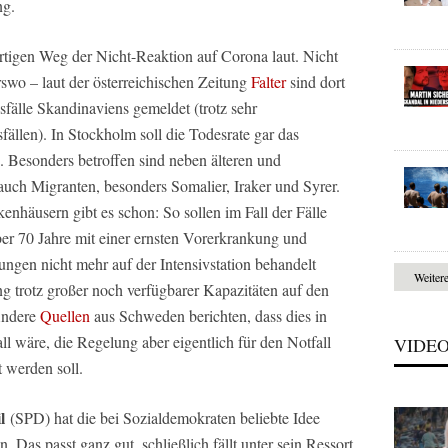
ng.
tigen Weg der Nicht-Reaktion auf Corona laut. Nicht
rswo – laut der österreichischen Zeitung
Falter
sind dort
fälle Skandinaviens gemeldet (trotz sehr
ällen). In Stockholm soll die Todesrate gar das
. Besonders betroffen sind neben älteren und
auch Migranten, besonders Somalier, Iraker und Syrer.
enhäusern gibt es schon: So sollen im Fall der Fälle
ber 70 Jahre mit einer ernsten Vorerkrankung und
ngen nicht mehr auf der Intensivstation behandelt
Weiter
g trotz großer noch verfügbarer Kapazitäten auf den
Andere
Quellen
aus Schweden berichten, dass dies in
ll wäre, die Regelung aber eigentlich für den Notfall
VIDE
 werden soll.
l
(SPD) hat die bei Sozialdemokraten beliebte Idee
as passt ganz gut, schließlich fällt unter sein Ressort