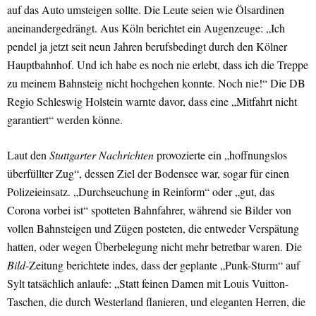
auf das Auto umsteigen sollte. Die Leute seien wie Ölsardinen
aneinandergedrängt. Aus Köln berichtet ein Augenzeuge: „Ich
pendel ja jetzt seit neun Jahren berufsbedingt durch den Kölner
Hauptbahnhof. Und ich habe es noch nie erlebt, dass ich die Treppe
zu meinem Bahnsteig nicht hochgehen konnte. Noch nie!“ Die DB
Regio Schleswig Holstein warnte davor, dass eine „Mitfahrt nicht
garantiert“ werden könne.
Laut den
Stuttgarter Nachrichten
provozierte ein „hoffnungslos
überfüllter Zug“, dessen Ziel der Bodensee war, sogar für einen
Polizeieinsatz. „Durchseuchung in Reinform“ oder „gut, das
Corona vorbei ist“ spotteten Bahnfahrer, während sie Bilder von
vollen Bahnsteigen und Zügen posteten, die entweder Verspätung
hatten, oder wegen Überbelegung nicht mehr betretbar waren. Die
Bild
-Zeitung berichtete indes, dass der geplante „Punk-Sturm“ auf
Sylt tatsächlich anlaufe: „Statt feinen Damen mit Louis Vuitton-
Taschen, die durch Westerland flanieren, und eleganten Herren, die