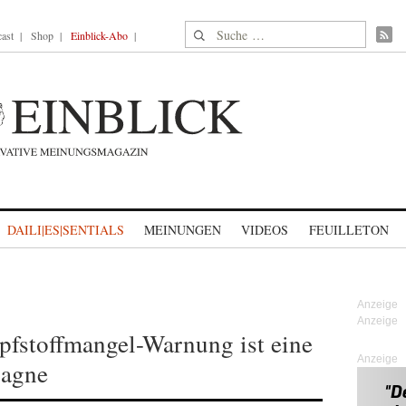
Suche nach:
ast
Shop
Einblick-Abo
DAILI|ES|SENTIALS
MEINUNGEN
VIDEOS
FEUILLETON
fstoffmangel-Warnung ist eine
Anzeige
pagne