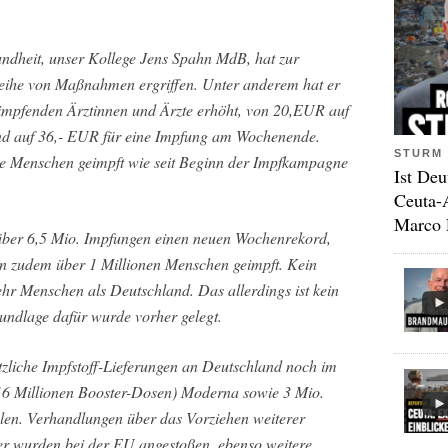
ndheit, unser Kollege Jens Spahn MdB, hat zur
ihe von Maßnahmen ergriffen. Unter anderem hat er
 impfenden Ärztinnen und Ärzte erhöht, von 20,EUR auf
nd auf 36,- EUR für eine Impfung am Wochenende.
STURM 
le Menschen geimpft wie seit Beginn der Impfkampagne
Ist Deu
Ceuta-
Marco 
t über 6,5 Mio. Impfungen einen neuen Wochenrekord,
 zudem über 1 Millionen Menschen geimpft. Kein
ehr Menschen als Deutschland. Das allerdings ist kein
undlage dafür wurde vorher gelegt.
liche Impfstoff-Lieferungen an Deutschland noch im
16 Millionen Booster-Dosen) Moderna sowie 3 Mio.
en. Verhandlungen über das Vorziehen weiterer
r wurden bei der EU angestoßen, ebenso weitere