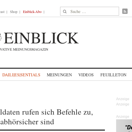
Suche nach:
ast
Shop
Einblick-Abo
DAILI|ES|SENTIALS
MEINUNGEN
VIDEOS
FEUILLETON
ldaten rufen sich Befehle zu,
Anzeige
 abhörsicher sind