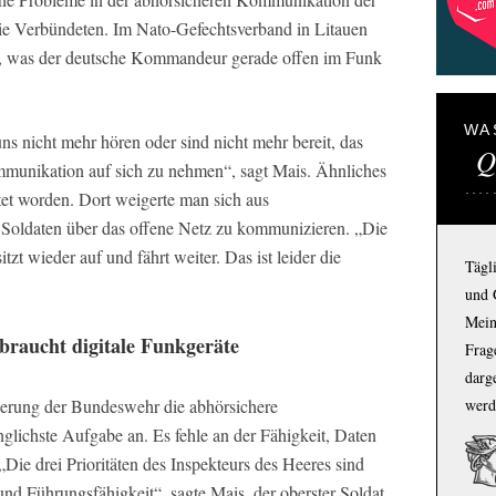
ie Verbündeten. Im Nato-Gefechtsverband in Litauen
, was der deutsche Kommandeur gerade offen im Funk
WA
 nicht mehr hören oder sind nicht mehr bereit, das
Q
ommunikation auf sich zu nehmen“, sagt Mais. Ähnliches
tet worden. Dort weigerte man sich aus
 Soldaten über das offene Netz zu kommunizieren. „Die
sitzt wieder auf und fährt weiter. Das ist leider die
Tägl
und 
Mein
braucht digitale Funkgeräte
Frage
darg
werd
ierung der Bundeswehr die abhörsichere
nglichste Aufgabe an. Es fehle an der Fähigkeit, Daten
„Die drei Prioritäten des Inspekteurs des Heeres sind
nd Führungsfähigkeit“, sagte Mais, der oberster Soldat