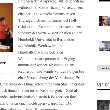
Entgegen der Absprache, auf Redebeiträge
während der Sondersitzung zu verzichten,
eilte der Landwirtschaftsminister von
Thüringen, Benjamin-Immanuel Hoff
(Linke) zum Rednerpult, der nach einem
Studium der Sozialwissenschaften an der
Humboldt-Universität in Berlin über
»Solidarität, Wettbewerb und
Haushaltskrisen im föderalen
Wohlfahrtsstaat« promoviert. Er ging
ern
unmittelbar vor der Abstimmung ans
Weiter
Rednerpult und warnte vor den Folgen bei
einer Verschiebung der Verordnung. Er
 Umsetzung der Düngeverordnung vom Staat unterstützt.
VIDE
ach ihnen in einer ersten Reaktion gleich Geld als
undeslandwirtschaftsministerin Klöckner ließ ihre
en Landwirten einen Geldsegen versprechen. Die
llinspekteur auf ihren Höfen erwarten.