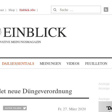
Suche nach:
ast
Shop
Einblick-Abo
DAILI|ES|SENTIALS
MEINUNGEN
VIDEOS
FEUILLETON
edet neue Düngeverordnung
Anzeige
Fr, 27. März 2020