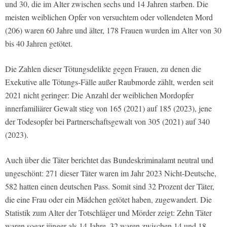
und 30, die im Alter zwischen sechs und 14 Jahren starben. Die
meisten weiblichen Opfer von versuchtem oder vollendeten Mord
(206) waren 60 Jahre und älter, 178 Frauen wurden im Alter von 30
bis 40 Jahren getötet.
Die Zahlen dieser Tötungsdelikte gegen Frauen, zu denen die
Exekutive alle Tötungs-Fälle außer Raubmorde zählt, werden seit
2021 nicht geringer: Die Anzahl der weiblichen Mordopfer
innerfamiliärer Gewalt stieg von 165 (2021) auf 185 (2023), jene
der Todesopfer bei Partnerschaftsgewalt von 305 (2021) auf 340
(2023).
Auch über die Täter berichtet das Bundeskriminalamt neutral und
ungeschönt: 271 dieser Täter waren im Jahr 2023 Nicht-Deutsche,
582 hatten einen deutschen Pass. Somit sind 32 Prozent der Täter,
die eine Frau oder ein Mädchen getötet haben, zugewandert. Die
Statistik zum Alter der Totschläger und Mörder zeigt: Zehn Täter
waren sogar jünger als 14 Jahre, 32 waren zwischen 14 und 18