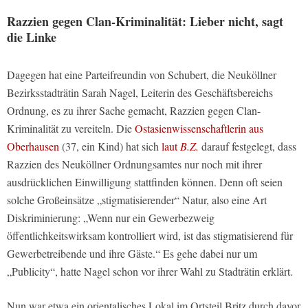
Razzien gegen Clan-Kriminalität: Lieber nicht, sagt
die Linke
Dagegen hat eine Parteifreundin von Schubert, die Neuköllner
Bezirksstadträtin Sarah Nagel, Leiterin des Geschäftsbereichs
Ordnung, es zu ihrer Sache gemacht, Razzien gegen Clan-
Kriminalität zu vereiteln. Die
Ostasienwissenschaftlerin aus
Oberhausen
(37, ein Kind) hat sich
laut
B.Z.
darauf festgelegt, dass
Razzien des Neuköllner Ordnungsamtes nur noch mit ihrer
ausdrücklichen Einwilligung stattfinden können. Denn oft seien
solche Großeinsätze „stigmatisierender“ Natur, also eine Art
Diskriminierung: „Wenn nur ein Gewerbezweig
öffentlichkeitswirksam kontrolliert wird, ist das stigmatisierend für
Gewerbetreibende und ihre Gäste.“ Es gehe dabei nur um
„Publicity“, hatte Nagel schon vor ihrer Wahl zu Stadträtin erklärt.
Nun war etwa ein orientalisches Lokal im Ortsteil Britz durch davor