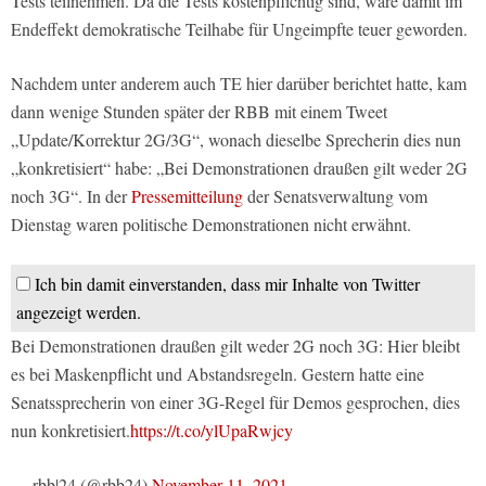
Tests teilnehmen. Da die Tests kostenpflichtig sind, wäre damit im
Endeffekt demokratische Teilhabe für Ungeimpfte teuer geworden.
Nachdem unter anderem auch TE hier darüber berichtet hatte, kam
dann wenige Stunden später der RBB mit einem Tweet
„Update/Korrektur 2G/3G“, wonach dieselbe Sprecherin dies nun
„konkretisiert“ habe: „Bei Demonstrationen draußen gilt weder 2G
noch 3G“. In der
Pressemitteilung
der Senatsverwaltung vom
Dienstag waren politische Demonstrationen nicht erwähnt.
Ich bin damit einverstanden, dass mir Inhalte von Twitter
angezeigt werden.
Bei Demonstrationen draußen gilt weder 2G noch 3G: Hier bleibt
es bei Maskenpflicht und Abstandsregeln. Gestern hatte eine
Senatssprecherin von einer 3G-Regel für Demos gesprochen, dies
nun konkretisiert.
https://t.co/ylUpaRwjcy
— rbb|24 (@rbb24)
November 11, 2021