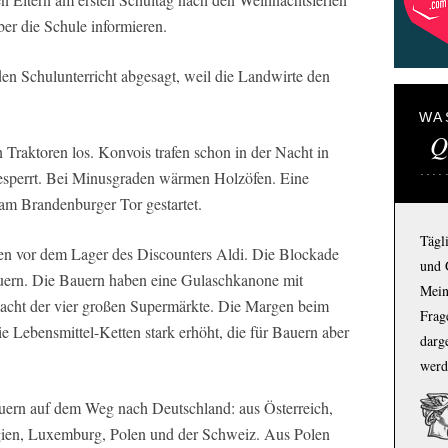
er die Schule informieren.
den Schulunterricht abgesagt, weil die Landwirte den
WA
Q
n Traktoren los. Konvois trafen schon in der Nacht in
t gesperrt. Bei Minusgraden wärmen Holzöfen. Eine
m Brandenburger Tor gestartet.
Tägl
en vor dem Lager des Discounters Aldi. Die Blockade
und 
dauern. Die Bauern haben eine Gulaschkanone mit
Mein
tmacht der vier großen Supermärkte. Die Margen beim
Frage
die Lebensmittel-Ketten stark erhöht, die für Bauern aber
darg
werd
ern auf dem Weg nach Deutschland: aus Österreich,
gien, Luxemburg, Polen und der Schweiz. Aus Polen