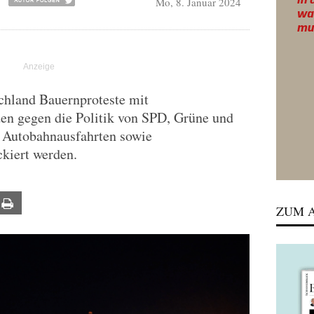
Mo, 8. Januar 2024
chland Bauernproteste mit
n gegen die Politik von SPD, Grüne und
h Autobahnausfahrten sowie
kiert werden.
ail
Print
ZUM A