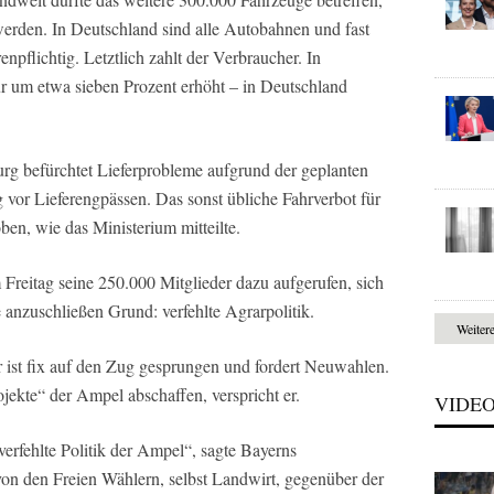
werden. In Deutschland sind alle Autobahnen und fast
npflichtig. Letztlich zahlt der Verbraucher. In
r um etwa sieben Prozent erhöht – in Deutschland
rg befürchtet Lieferprobleme aufgrund der geplanten
vor Lieferengpässen. Das sonst übliche Fahrverbot für
n, wie das Ministerium mitteilte.
Freitag seine 250.000 Mitglieder dazu aufgerufen, sich
 anzuschließen Grund: verfehlte Agrarpolitik.
Weiter
r ist fix auf den Zug gesprungen und fordert Neuwahlen.
jekte“ der Ampel abschaffen, verspricht er.
VIDE
erfehlte Politik der Ampel“, sagte Bayerns
on den Freien Wählern, selbst Landwirt, gegenüber der