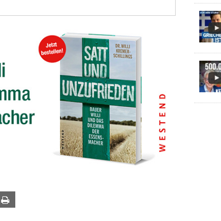
ail
Print