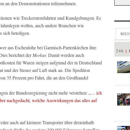
um an den Demonstrationen teilzunehmen.
ktionen wie Treckersternfahrten und Kundgebungen. Es
d lahmlegen wollen, auch andere Branchen wie
sich beteiligen.
MEI
ttwer aus Eschenlohe bei Garmisch-Partenkirchen ihre
24h
Dies berichtet der
Merkur.
Damit werden auch
ortkosten für Waren steigen aufgrund der in Deutschland
und der Steuer auf Luft stark an. Die Spedition
von 35 Prozent pro Fahrt, die an den Großhandel
gen der Bundesregierung nicht mehr verstehen:
„… ich
über nachgedacht, welche Auswirkungen das alles auf
weiter auch auf kleinere Transporter über dreieinhalb
dweit dürfte das weitere 300.000 Fahrzeuge betreffen,