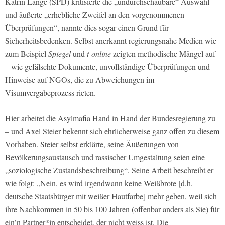
Katrin Lange (SPD) kritisierte die „undurchschaubare“ Auswahl
und äußerte „erhebliche Zweifel an den vorgenommenen
Überprüfungen“, nannte dies sogar einen Grund für
Sicherheitsbedenken. Selbst anerkannt regierungsnahe Medien wie
zum Beispiel
Spiegel
und
t‑online
zeigten methodische Mängel auf
– wie gefälschte Dokumente, unvollständige Überprüfungen und
Hinweise auf NGOs, die zu Abweichungen im
Visumvergabeprozess rieten.
Hier arbeitet die Asylmafia Hand in Hand der Bundesregierung zu
– und Axel Steier bekennt sich ehrlicherweise ganz offen zu diesem
Vorhaben. Steier selbst erklärte, seine Äußerungen von
Bevölkerungsaustausch und rassischer Umgestaltung seien eine
„soziologische Zustandsbeschreibung“. Seine Arbeit beschreibt er
wie folgt: „Nein, es wird irgendwann keine Weißbrote [d.h.
deutsche Staatsbürger mit weißer Hautfarbe] mehr geben, weil sich
ihre Nachkommen in 50 bis 100 Jahren (offenbar anders als Sie) für
ein’n Partner*in entscheidet, der nicht weiss ist. Die