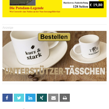
Anzeige
Facebook
Twitter
Linkedin
Xing
Email
Print