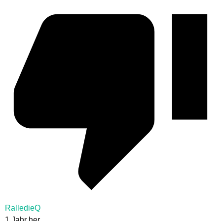
RalledieQ
1 Jahr her