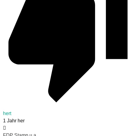
hert
1 Jahr her
FDP Stamp u.a.