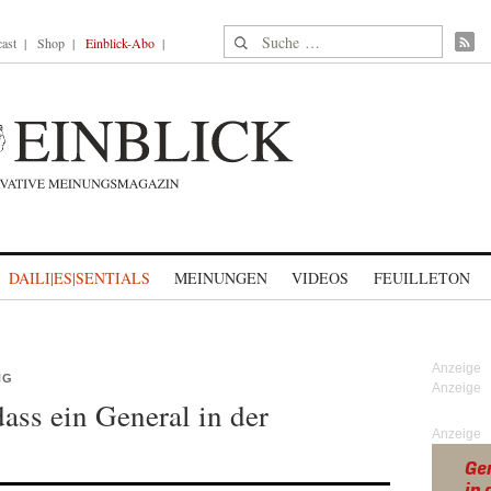
Suche nach:
ast
Shop
Einblick-Abo
DAILI|ES|SENTIALS
MEINUNGEN
VIDEOS
FEUILLETON
NG
ass ein General in der
Anzeige