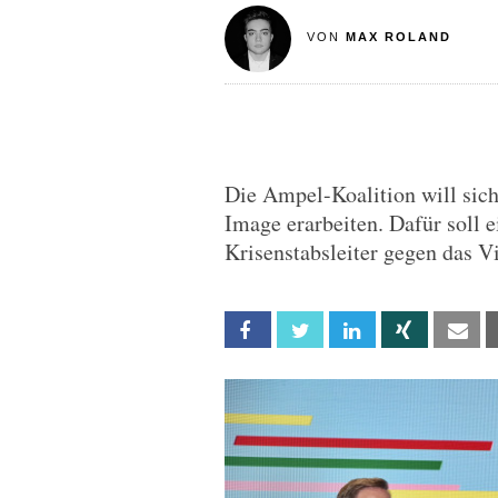
VON
MAX ROLAND
Die Ampel-Koalition will sich
Image erarbeiten. Dafür soll 
Krisenstabsleiter gegen das Vi
Facebook
Twitter
Linkedin
Xing
Em