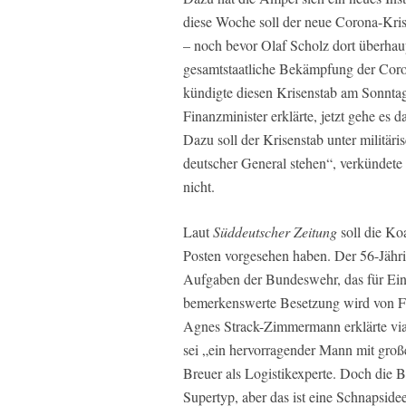
diese Woche soll der neue Corona-Kri
– noch bevor Olaf Scholz dort überhaup
gesamtstaatliche Bekämpfung der Coro
kündigte diesen Krisenstab am Sonntag
Finanzminister erklärte, jetzt gehe es
Dazu soll der Krisenstab unter militäri
deutscher General stehen“, verkündet
nicht.
Laut
Süddeutscher Zeitung
soll die Ko
Posten vorgesehen haben. Der 56-Jähr
Aufgaben der Bundeswehr, das für Einsä
bemerkenswerte Besetzung wird von FD
Agnes Strack-Zimmermann erklärte vi
sei „ein hervorragender Mann mit großer
Breuer als Logistikexperte. Doch die Be
Supertyp, aber das ist eine Schnapside