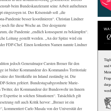
senstab beim Bundeskanzleramt seine Arbeit aufnehmen
t eingezogen ist. Der Krisenstab soll „die
na-Pandemie besser koordinieren“. Christian Lindner
 noch für diese Woche an. Der designierte
WA
 darum, die Pandemie „endlich konsequent zu bekämpfen“.
Q
sche Leitung gestellt werden. „An der Spitze wird ein
e der FDP-Chef. Einen konkreten Namen nannte Lindner
Tägl
alition jedoch Generalmajor Carsten Breuer für den
und 
ige ist bisher Kommandeur des Kommandos Territoriale
Mein
tze der Streitkräfte im Inland zuständig ist. Die
Frage
P-Seiten gefeiert. Bundestagsabgeordnete Marie-
darg
a Twitter, der Kommandeur der Bundeswehr im Innern
werd
 Expertise in solchen Situationen“. Tatsächlich gilt
setzung ruft auch Kritik hervor: „Breuer ist ein
e“, kommentiert Carlo Masala von der Universität der