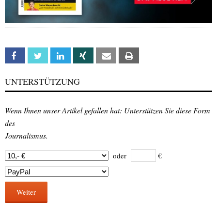
Facebook
Twitter
Linkedin
Xing
Email
Print
UNTERSTÜTZUNG
Wenn Ihnen unser Artikel gefallen hat: Unterstützen Sie diese Form
des
Journalismus.
oder
€
Weiter