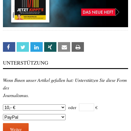
Facebook
Twitter
Linkedin
Xing
Email
Print
UNTERSTÜTZUNG
Wenn Ihnen unser Artikel gefallen hat: Unterstützen Sie diese Form
des
Journalismus.
oder
€
Weiter