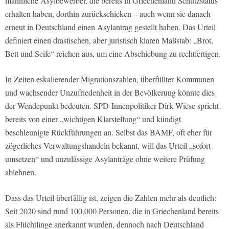
männliche Asylbewerber, die bereits in Griechenland Schutzstatus
erhalten haben, dorthin zurückschicken – auch wenn sie danach
erneut in Deutschland einen Asylantrag gestellt haben. Das Urteil
definiert einen drastischen, aber juristisch klaren Maßstab: „Brot,
Bett und Seife“ reichen aus, um eine Abschiebung zu rechtfertigen.
In Zeiten eskalierender Migrationszahlen, überfüllter Kommunen
und wachsender Unzufriedenheit in der Bevölkerung könnte dies
der Wendepunkt bedeuten. SPD-Innenpolitiker Dirk Wiese spricht
bereits von einer „wichtigen Klarstellung“ und kündigt
beschleunigte Rückführungen an. Selbst das BAMF, oft eher für
zögerliches Verwaltungshandeln bekannt, will das Urteil „sofort
umsetzen“ und unzulässige Asylanträge ohne weitere Prüfung
ablehnen.
Dass das Urteil überfällig ist, zeigen die Zahlen mehr als deutlich:
Seit 2020 sind rund 100.000 Personen, die in Griechenland bereits
als Flüchtlinge anerkannt wurden, dennoch nach Deutschland