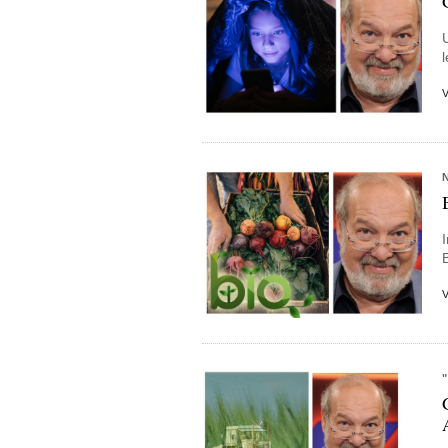
„Opium fürs Volk – Nahrung für den G
„Wer hat das Rind zur Sau gemacht“ R
Don’t go veggie, Hirzel 2015.
Zusatzstoffe von A-Z. Was Etiketten
2017,