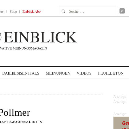
Suche nach:
ast
Shop
Einblick-Abo
DAILI|ES|SENTIALS
MEINUNGEN
VIDEOS
FEUILLETON
Pollmer
Anzeige
HAFTSJOURNALIST &