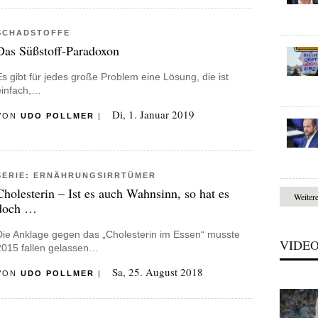
SCHADSTOFFE
Das Süßstoff-Paradoxon
Es gibt für jedes große Problem eine Lösung, die ist
einfach,…
Di, 1. Januar 2019
VON
UDO POLLMER
|
SERIE: ERNÄHRUNGSIRRTÜMER
Cholesterin – Ist es auch Wahnsinn, so hat es
Weiter
doch …
Die Anklage gegen das „Cholesterin im Essen“ musste
VIDE
2015 fallen gelassen…
Sa, 25. August 2018
VON
UDO POLLMER
|