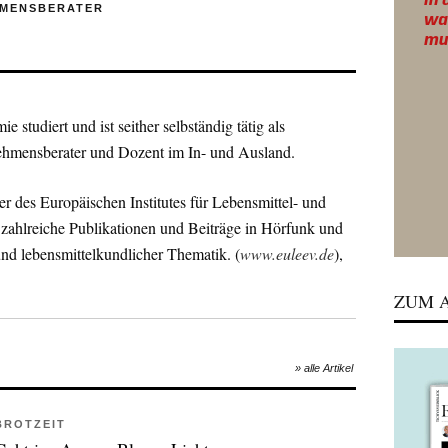
MENSBERATER
 studiert und ist seither selbständig tätig als
nehmensberater und Dozent im In- und Ausland.
ter des Europäischen Institutes für Lebensmittel- und
 zahlreiche Publikationen und Beiträge in Hörfunk und
nd lebensmittelkundlicher Thematik. (
www.euleev.de
),
umne bei Deutschlandradio Kultur („Mahlzeit“, Freitags
ZUM A
ungen gehören:
» alle Artikel
2008;
BROTZEIT