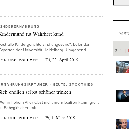
KINDERERNÄHRUNG
Kindermund tut Wahrheit kund
MEI
Fast alle Kindergerichte sind ungesund“, befanden
Experten der Universität Heidelberg. Umgehend…
24h
Di, 23. April 2019
VON
UDO POLLMER
|
ERNÄHRUNGSIRRTÜMER - HEUTE: SMOOTHIES
Sich endlich selbst schöner trinken
Wer in hohem Alter Obst nicht mehr beißen kann, greift
zu Babygläschen mit…
Fr, 1. März 2019
VON
UDO POLLMER
|