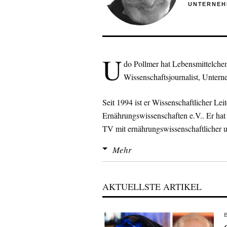
UNTERNEH
U
do Pollmer hat Lebensmittelchemie
Wissenschaftsjournalist, Unter
Seit 1994 ist er Wissenschaftlicher Lei
Ernährungswissenschaften e.V.. Er hat
TV mit ernährungswissenschaftlicher u
seit 1998 moderiert er eine eigene Kol
Mehr
um 12.50 Uhr).
Zu seinen jüngsten Buchveröffentlich
AKTUELLSTE ARTIKEL
„Wer gesund isst, stirbt früher“, BLV 