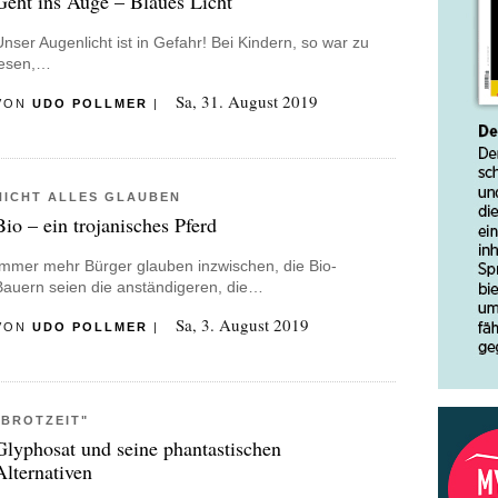
Geht ins Auge – Blaues Licht
eist“, Rowohlt 2010.
Unser Augenlicht ist in Gefahr! Bei Kindern, so war zu
owohlt 2012.
lesen,…
Sa, 31. August 2019
VON
UDO POLLMER
|
 verschweigen. Deutsches Zusatzstoffmuseum, Hamburg
NICHT ALLES GLAUBEN
Bio – ein trojanisches Pferd
Immer mehr Bürger glauben inzwischen, die Bio-
Bauern seien die anständigeren, die…
Sa, 3. August 2019
VON
UDO POLLMER
|
"BROTZEIT"
Glyphosat und seine phantastischen
Alternativen