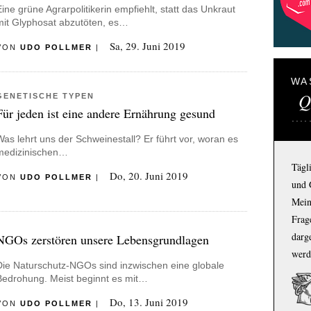
Eine grüne Agrarpolitikerin empfiehlt, statt das Unkraut
mit Glyphosat abzutöten, es…
Sa, 29. Juni 2019
VON
UDO POLLMER
|
WA
Q
GENETISCHE TYPEN
Für jeden ist eine andere Ernährung gesund
Was lehrt uns der Schweinestall? Er führt vor, woran es
medizinischen…
Tägl
Do, 20. Juni 2019
VON
UDO POLLMER
|
und 
Mein
Frage
darg
NGOs zerstören unsere Lebensgrundlagen
werd
Die Naturschutz-NGOs sind inzwischen eine globale
Bedrohung. Meist beginnt es mit…
Do, 13. Juni 2019
VON
UDO POLLMER
|