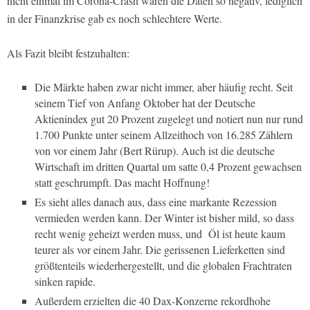
nicht einmal im Corona-Crash waren die Daten so negativ, lediglich
in der Finanzkrise gab es noch schlechtere Werte.
Als Fazit bleibt festzuhalten:
Die Märkte haben zwar nicht immer, aber häufig recht. Seit
seinem Tief von Anfang Oktober hat der Deutsche
Aktienindex gut 20 Prozent zugelegt und notiert nun nur rund
1.700 Punkte unter seinem Allzeithoch von 16.285 Zählern
von vor einem Jahr (Bert Rürup). Auch ist die deutsche
Wirtschaft im dritten Quartal um satte 0,4 Prozent gewachsen
statt geschrumpft. Das macht Hoffnung!
Es sieht alles danach aus, dass eine markante Rezession
vermieden werden kann. Der Winter ist bisher mild, so dass
recht wenig geheizt werden muss, und
Öl ist heute kaum
teurer als vor einem Jahr. Die gerissenen Lieferketten sind
größtenteils wiederhergestellt, und die globalen Frachtraten
sinken rapide.
Außerdem erzielten die 40 Dax-Konzerne rekordhohe