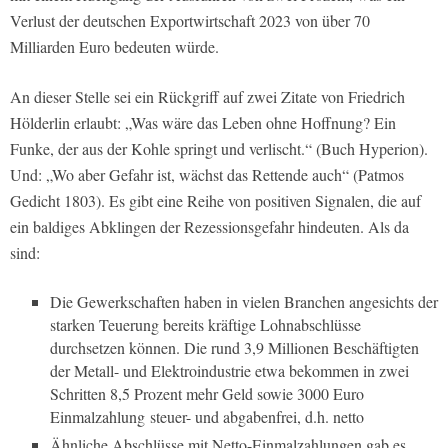
Verlust der deutschen Exportwirtschaft 2023 von über 70
Milliarden Euro bedeuten würde.
An dieser Stelle sei ein Rückgriff auf zwei Zitate von Friedrich
Hölderlin erlaubt: „Was wäre das Leben ohne Hoffnung? Ein
Funke, der aus der Kohle springt und verlischt.“ (Buch Hyperion).
Und: „Wo aber Gefahr ist, wächst das Rettende auch“ (Patmos
Gedicht 1803). Es gibt eine Reihe von positiven Signalen, die auf
ein baldiges Abklingen der Rezessionsgefahr hindeuten. Als da
sind:
Die Gewerkschaften haben in vielen Branchen angesichts der
starken Teuerung bereits kräftige Lohnabschlüsse
durchsetzen können. Die rund 3,9 Millionen Beschäftigten
der Metall- und Elektroindustrie etwa bekommen in zwei
Schritten 8,5 Prozent mehr Geld sowie 3000 Euro
Einmalzahlung steuer- und abgabenfrei, d.h. netto
Ähnliche Abschlüsse mit Netto-Einmalzahlungen gab es