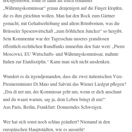
hochgetrieben, sollte er dann als frisch ernannter
„Währungskommissar“ genau denjenigen auf die Finger klopfen,
die es ihm gleichtun wollen. Man hat den Bock zum Gärtner
gemacht, mit Gehaltserhöhung und allem Brimborium, was die
Brüsseler Spesenwirtschaft „zum fröhlichen Juncker“ so hergibt.
Sein Kommentar war der Tagesschau unseres grandiosen
öffentlich-rechtlichen Rundfunks immerhin den Satz wert: „Pierre
Moscovici, EU Wirtschafts- und Währungskommissar, mahnte
Italien zur Etatdisziplin.“ Kann man sich nicht ausdenken.
Wundert es da irgendjemanden, dass die zwei italienischen Vize-
Premierminister Di Maio und Salvini das Wiener Liedgut pflegen?
„Dra di net um, der Kommissar geht um, wenn er dich anschaut
und du waast warum, sag ja, dein Leben bringt di um!“
Aus Paris, Berlin, Frankfurt: Donnerndes Schweigen.
Wer hat sich sonst noch schlau geäußert? Niemand in den
europäischen Hauptstädten, wie es aussieht!