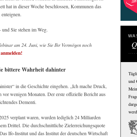
nett hat in dieser Woche beschlossen, Kommunen das
 enteignen.
– und Sie stehen im Weg.
WA
Q
Webinar am 24. Juni, wie Sie Ihr Vermögen noch
r anmelden!
e bittere Wahrheit dahinter
Tägl
und 
sminister“ in die Geschichte eingehen. „Ich mache Druck,
Mein
och vor wenigen Monaten. Der erste offizielle Bericht aus
Frage
nichtendes Dementi.
darg
werd
2025 verplant waren, wurden lediglich 24 Milliarden
em Drittel. Die durchschnittliche Zielerreichungsquote
s Ifo-Institut und das Institut der deutschen Wirtschaft