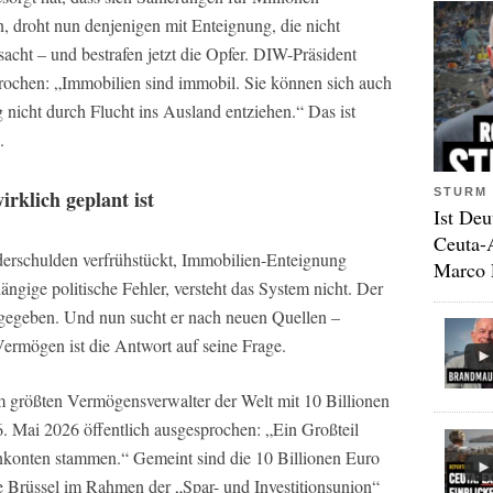
, droht nun denjenigen mit Enteignung, die nicht
sacht – und bestrafen jetzt die Opfer. DIW-Präsident
prochen: „Immobilien sind immobil. Sie können sich auch
nicht durch Flucht ins Ausland entziehen.“ Das ist
.
STURM 
rklich geplant ist
Ist Deu
Ceuta-
erschulden verfrühstückt, Immobilien-Enteignung
Marco 
hängige politische Fehler, versteht das System nicht. Der
usgegeben. Und nun sucht er nach neuen Quellen –
 Vermögen ist die Antwort auf seine Frage.
 größten Vermögensverwalter der Welt mit 10 Billionen
6. Mai 2026 öffentlich ausgesprochen: „Ein Großteil
konten stammen.“ Gemeint sind die 10 Billionen Euro
ie Brüssel im Rahmen der „Spar- und Investitionsunion“