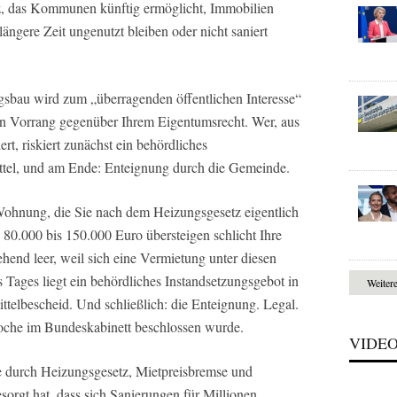
, das Kommunen künftig ermöglicht, Immobilien
längere Zeit ungenutzt bleiben oder nicht saniert
gsbau wird zum „überragenden öffentlichen Interesse“
chen Vorrang gegenüber Ihrem Eigentumsrecht. Wer, aus
t, riskiert zunächst ein behördliches
tel, und am Ende: Enteignung durch die Gemeinde.
e Wohnung, die Sie nach dem Heizungsgesetz eigentlich
 80.000 bis 150.000 Euro übersteigen schlicht Ihre
ehend leer, weil sich eine Vermietung unter diesen
 Tages liegt ein behördliches Instandsetzungsgebot in
Weiter
telbescheid. Und schließlich: die Enteignung. Legal.
Woche im Bundeskabinett beschlossen wurde.
VIDE
die durch Heizungsgesetz, Mietpreisbremse und
sorgt hat, dass sich Sanierungen für Millionen