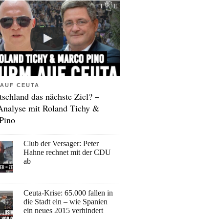
AUF CEUTA
tschland das nächste Ziel? –
Analyse mit Roland Tichy &
Pino
Club der Versager: Peter
Hahne rechnet mit der CDU
ab
Ceuta-Krise: 65.000 fallen in
die Stadt ein – wie Spanien
ein neues 2015 verhindert