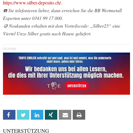
https://www.silber-deposito.ch/
.
☎️ Sie telefonieren lieber, dann erreichen Sie die BB Wertmetall
Experten unter 0341 99 17 000.
🪙 Neukunden erhalten mit dem Vorteilscode: „Silber25“ eine
Viertel Unze Silber gratis nach Hause geliefert.
Anzeige
Facebook
Twitter
Linkedin
Xing
Email
Print
UNTERSTÜTZUNG