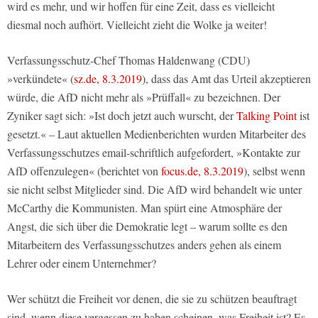
wird es mehr, und wir hoffen für eine Zeit, dass es vielleicht
diesmal noch aufhört. Vielleicht zieht die Wolke ja weiter!
Verfassungsschutz-Chef Thomas Haldenwang (CDU)
»verkündete« (
sz.de, 8.3.2019
), dass das Amt das Urteil akzeptieren
würde, die AfD nicht mehr als »Prüffall« zu bezeichnen. Der
Zyniker sagt sich: »Ist doch jetzt auch wurscht, der
Talking Point
ist
gesetzt.« – Laut aktuellen Medienberichten wurden Mitarbeiter des
Verfassungsschutzes email-schriftlich aufgefordert, »Kontakte zur
AfD offenzulegen« (berichtet von
focus.de, 8.3.2019
), selbst wenn
sie nicht selbst Mitglieder sind. Die AfD wird behandelt wie unter
McCarthy die Kommunisten. Man spürt eine Atmosphäre der
Angst, die sich über die Demokratie legt – warum sollte es den
Mitarbeitern des Verfassungsschutzes anders gehen als einem
Lehrer oder einem Unternehmer?
Wer schützt die Freiheit vor denen, die sie zu schützen beauftragt
sind, wenn diese vergessen zu haben scheinen, was Freiheit ist? Es