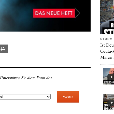
STURM 
Ist Deu
ail
Print
Ceuta-
Marco 
 Unterstützen Sie diese Form des
Weiter