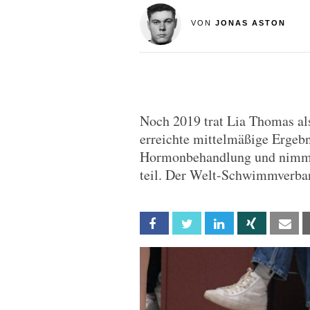
VON
JONAS ASTON
Noch 2019 trat Lia Thomas a
erreichte mittelmäßige Ergebn
Hormonbehandlung und nimmt 
teil. Der Welt-Schwimmverban
Facebook
Twitter
Linkedin
Xing
Em