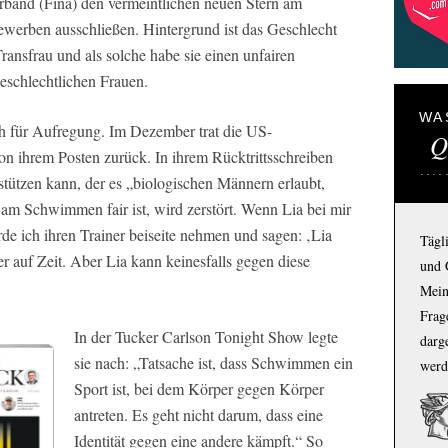
and (Fina) den vermeintlichen neuen Stern am
erben ausschließen. Hintergrund ist das Geschlecht
ransfrau und als solche habe sie einen unfairen
eschlechtlichen Frauen.
WA
h für Aufregung. Im Dezember trat die US-
Q
n ihrem Posten zurück. In ihrem Rücktrittsschreiben
erstützen kann, der es „biologischen Männern erlaubt,
 am Schwimmen fair ist, wird zerstört. Wenn Lia bei mir
de ich ihren Trainer beiseite nehmen und sagen: ‚Lia
Tägl
auf Zeit. Aber Lia kann keinesfalls gegen diese
und 
Mein
Frage
In der Tucker Carlson Tonight Show legte
darg
sie nach: „Tatsache ist, dass Schwimmen ein
werd
Sport ist, bei dem Körper gegen Körper
antreten. Es geht nicht darum, dass eine
Identität gegen eine andere kämpft.“ So