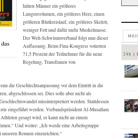
hätten Männer ein größeres
Lungenvolumen, ein größeres Herz, einen
größeren Blutkreislauf, ein größeres Skelett,
weniger Fett und dafür mehr Muskelmasse.
MEI
Der Welt-Schwimmverband folgt nun dieser
 das
Auffassung. Beim Fina-Kongress votierten
71,5 Prozent der Teilnehmer für die neue
24h
Regelung, Transfrauen von
enn die Geschlechtsanpassung vor dem Eintritt in die
ren, abgeschlossen sei. Dies solle aber nicht als
eschlechtswandel missinterpretiert werden. Stattdessen
gorie eingeführt werden. Verbandspräsident Al-Musallam
m Athleten gesagt wird, er kann nicht an einem
hmen.“ Und weiter: „Ich werde eine Arbeitsgruppe
ei unseren Rennen einzurichten.“