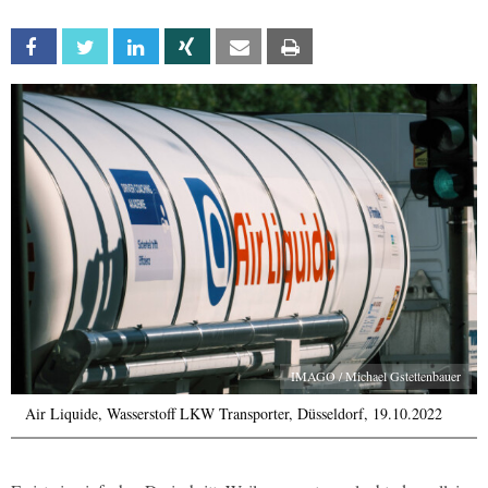
Facebook
Twitter
Linkedin
Xing
Email
Print
IMAGO / Michael Gstettenbauer
Air Liquide, Wasserstoff LKW Transporter, Düsseldorf, 19.10.2022