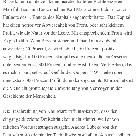
Blase kann man derzeit keine märchenhafteren Profite erzielen.
Man fühlt sich am Ende doch an Karl Marx erinnert, der in einer
Fußnote des 1. Bandes des Kapitals angemerkt hatte: „Das Kapital
hat einen horror vor Abwesenheit von Profit, oder sehr kleinem
Profit, wie die Natur vor der Leere. Mit entsprechendem Profit wird
Kapital kühn. Zehn Procent sicher, und man kann es überall
anwenden; 20 Procent, es wird lebhaft; 50 Procent, positiv
waghalsig; für 100 Procent stampft es alle menschlichen Gesetze
unter seinen Fuss; 300 Procent, und es existirt kein Verbrechen, das
es nicht riskirt, selbst auf Gefahr des Galgens.“ Wir reden über
mindestens 300 Prozent Profit, denn der sogenannte Klimaschutz ist
die vielleicht größte legale Umverteilung von Vermögen in der
Geschichte der Menschheit.
Die Beschreibung von Karl Marx trifft insofern zu, dass der
eingangs skizzierte Dreischritt eben nicht stimmt, weil er von
falschen Voraussetzungen ausgeht. Andrea Lübcke von der
Deutschen Akademie der Technikwissenschaften (Acatech) gibt zu