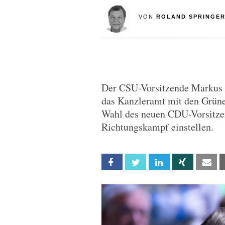
VON
ROLAND SPRINGE
Der CSU-Vorsitzende Markus 
das Kanzleramt mit den Grünen
Wahl des neuen CDU-Vorsitzen
Richtungskampf einstellen.
Facebook
Twitter
Linkedin
Xing
Em