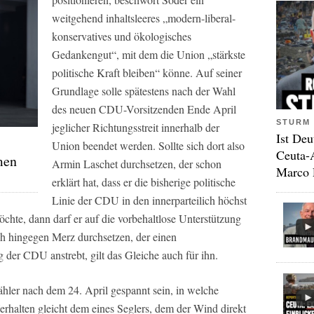
weitgehend inhaltsleeres „modern-liberal-
konservatives und ökologisches
Gedankengut“, mit dem die Union „stärkste
politische Kraft bleiben“ könne. Auf seiner
Grundlage solle spätestens nach der Wahl
des neuen CDU-Vorsitzenden Ende April
STURM 
jeglicher Richtungsstreit innerhalb der
Ist Deu
Union beendet werden. Sollte sich dort also
Ceuta-
men
Armin Laschet durchsetzen, der schon
Marco 
erklärt hat, dass er die bisherige politische
Linie der CDU in den innerparteilich höchst
möchte, dann darf er auf die vorbehaltlose Unterstützung
ch hingegen Merz durchsetzen, der einen
der CDU anstrebt, gilt das Gleiche auch für ihn.
ähler nach dem 24. April gespannt sein, in welche
Verhalten gleicht dem eines Seglers, dem der Wind direkt