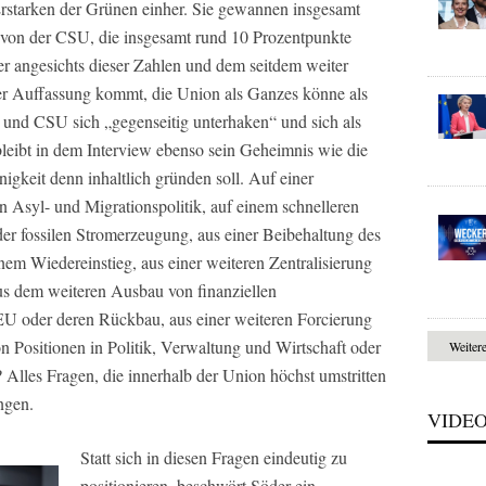
rstarken der Grünen einher. Sie gewannen insgesamt
von der CSU, die insgesamt rund 10 Prozentpunkte
er angesichts dieser Zahlen und dem seitdem weiter
er Auffassung kommt, die Union als Ganzes könne als
und CSU sich „gegenseitig unterhaken“ und sich als
bleibt in dem Interview ebenso sein Geheimnis wie die
igkeit denn inhaltlich gründen soll. Auf einer
en Asyl- und Migrationspolitik, auf einem schnelleren
er fossilen Stromerzeugung, aus einer Beibehaltung des
em Wiedereinstieg, aus einer weiteren Zentralisierung
aus dem weiteren Ausbau von finanziellen
 EU oder deren Rückbau, aus einer weiteren Forcierung
n Positionen in Politik, Verwaltung und Wirtschaft oder
Weiter
Alles Fragen, die innerhalb der Union höchst umstritten
ngen.
VIDE
Statt sich in diesen Fragen eindeutig zu
positionieren, beschwört Söder ein