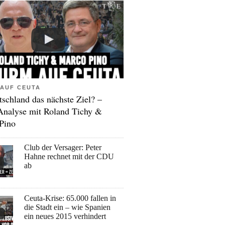
AUF CEUTA
tschland das nächste Ziel? –
Analyse mit Roland Tichy &
Pino
Club der Versager: Peter
Hahne rechnet mit der CDU
ab
Ceuta-Krise: 65.000 fallen in
die Stadt ein – wie Spanien
ein neues 2015 verhindert