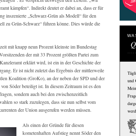
mt kämpfen“. Indirekt deutet er dabei an, dass er für
g inszenierte „Schwarz-Grün als Modell“ für den
nell zu Grün-Schwarz“ führen könne. Dies würde die
WA
Q
rzeit mit knapp neun Prozent kleinste im Bundestag
 Vorsitzenden der mit 33 Prozent größten Partei zum
zleramt erklärt wird, ist ein in der Geschichte der
ang. Er ist nicht zuletzt das Ergebnis der mittlerweile
Tägl
roßen Koalition (GroKo), an der neben der SPD und der
und 
n Söder beteiligt ist. In diesem Zeitraum ist es den
Mein
ragen, sondern auch bei den zwischenzeitlich
Frage
hlen so stark zuzulegen, dass sie nun selbst vom
darg
rrenten der Union ausgerufen werden müssen.
werd
Als einen der Gründe für diesen
kometenhaften Aufstieg nennt Söder den