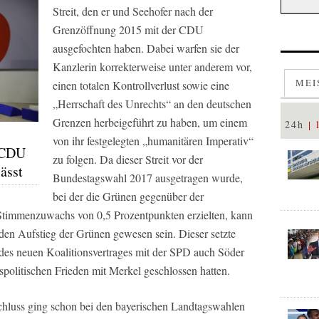
Streit, den er und Seehofer nach der
Grenzöffnung 2015 mit der CDU
ausgefochten haben. Dabei warfen sie der
Kanzlerin korrekterweise unter anderem vor,
MEI
einen totalen Kontrollverlust sowie eine
„Herrschaft des Unrechts“ an den deutschen
Grenzen herbeigeführt zu haben, um einem
24h
von ihr festgelegten „humanitären Imperativ“
r CDU
zu folgen. Da dieser Streit vor der
ässt
Bundestagswahl 2017 ausgetragen wurde,
bei der die Grünen gegenüber der
Stimmenzuwachs von 0,5 Prozentpunkten erzielten, kann
 den Aufstieg der Grünen gewesen sein. Dieser setzte
s des neuen Koalitionsvertrages mit der SPD auch Söder
spolitischen Frieden mit Merkel geschlossen hatten.
chluss ging schon bei den bayerischen Landtagswahlen