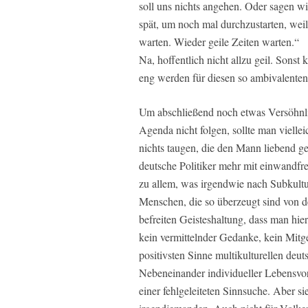
soll uns nichts angehen. Oder sagen wi
spät, um noch mal durchzustarten, wei
warten. Wieder geile Zeiten warten.“
Na, hoffentlich nicht allzu geil. Sons
eng werden für diesen so ambivalenten
Um abschließend noch etwas Versöhnli
Agenda nicht folgen, sollte man vielle
nichts taugen, die den Mann liebend ge
deutsche Politiker mehr mit einwandfr
zu allem, was irgendwie nach Subkultu
Menschen, die so überzeugt sind von de
befreiten Geisteshaltung, dass man hi
kein vermittelnder Gedanke, kein Mit
positivsten Sinne multikulturellen deu
Nebeneinander individueller Lebensvors
einer fehlgeleiteten Sinnsuche. Aber s