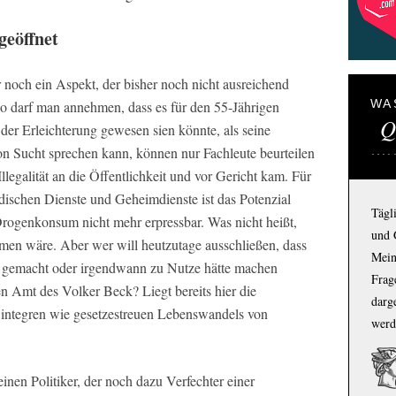
geöffnet
r noch ein Aspekt, der bisher noch nicht ausreichend
WA
So darf man annehmen, dass es für den 55-Jährigen
Q
der Erleichterung gewesen sien könnte, als seine
n Sucht sprechen kann, können nur Fachleute beurteilen
Illegalität an die Öffentlichkeit und vor Gericht kam. Für
dischen Dienste und Geheimdienste ist das Potenzial
Tägl
rogenkonsum nicht mehr erpressbar. Was nicht heißt,
und 
men wäre. Aber wer will heutzutage ausschließen, dass
Mein
e gemacht oder irgendwann zu Nutze hätte machen
Frage
n Amt des Volker Beck? Liegt bereits hier die
darg
 integren wie gesetzestreuen Lebenswandels von
werd
einen Politiker, der noch dazu Verfechter einer