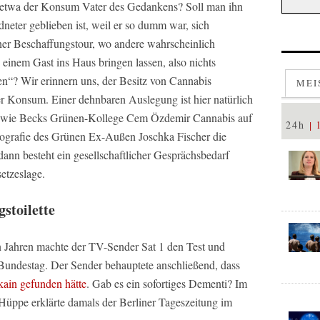
er etwa der Konsum Vater des Gedankens? Soll man ihn
eter geblieben ist, weil er so dumm war, sich
ner Beschaffungstour, wo andere wahrscheinlich
 einem Gast ins Haus bringen lassen, also nichts
ten“? Wir erinnern uns, der Besitz von Cannabis
MEI
 der Konsum. Einer dehnbaren Auslegung ist hier natürlich
r wie Becks Grünen-Kollege Cem Özdemir Cannabis auf
24h
iografie des Grünen Ex-Außen Joschka Fischer die
dann besteht ein gesellschaftlicher Gesprächsbedarf
etzeslage.
stoilette
gen Jahren machte der TV-Sender Sat 1 den Test und
 Bundestag. Der Sender behauptete anschließend, dass
ain gefunden hätte
. Gab es ein sofortiges Dementi? Im
 Hüppe erklärte damals der Berliner Tageszeitung im