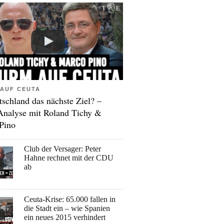
AUF CEUTA
tschland das nächste Ziel? –
Analyse mit Roland Tichy &
Pino
Club der Versager: Peter
Hahne rechnet mit der CDU
ab
Ceuta-Krise: 65.000 fallen in
die Stadt ein – wie Spanien
ein neues 2015 verhindert