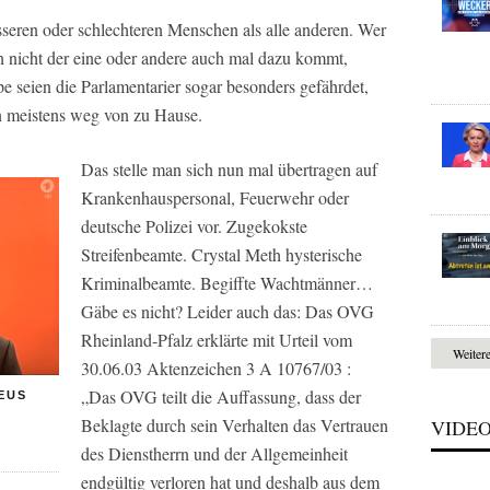
seren oder schlechteren Menschen als alle anderen. Wer
 nicht der eine oder andere auch mal dazu kommt,
e seien die Parlamentarier sogar besonders gefährdet,
ien meistens weg von zu Hause.
Das stelle man sich nun mal übertragen auf
Krankenhauspersonal, Feuerwehr oder
deutsche Polizei vor. Zugekokste
Streifenbeamte. Crystal Meth hysterische
Kriminalbeamte. Begiffte Wachtmänner…
Gäbe es nicht? Leider auch das: Das OVG
Rheinland-Pfalz erklärte mit Urteil vom
Weiter
30.06.03 Aktenzeichen 3 A 10767/03 :
„Das OVG teilt die Auffassung, dass der
EUS
s
Beklagte durch sein Verhalten das Vertrauen
VIDE
des Dienstherrn und der Allgemeinheit
endgültig verloren hat und deshalb aus dem