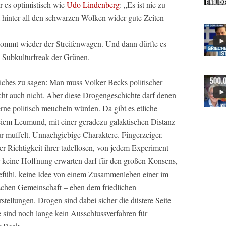
r es optimistisch wie
Udo Lindenberg
: „Es ist nie zu
l hinter all den schwarzen Wolken wider gute Zeiten
t kommt wieder der Streifenwagen. Und dann dürfte es
 Subkulturfreak der Grünen.
ches zu sagen: Man muss Volker Becks politischer
icht auch nicht. Aber diese Drogengeschichte darf denen
rne politisch meucheln würden. Da gibt es etliche
eiem Leumund, mit einer geradezu galaktischen Distanz
r muffelt. Unnachgiebige Charaktere. Fingerzeiger.
r Richtigkeit ihrer tadellosen, von jedem Experiment
er keine Hoffnung erwarten darf für den großen Konsens,
gefühl, keine Idee von einem Zusammenleben einer im
tschen Gemeinschaft – eben dem friedlichen
tellungen. Drogen sind dabei sicher die düstere Seite
ie sind noch lange kein Ausschlussverfahren für