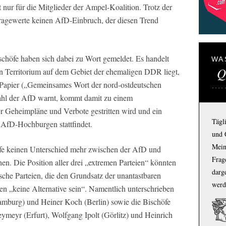
nur für die Mitglieder der Ampel-Koalition. Trotz der
fragewerte keinen AfD-Einbruch, der diesen Trend
schöfe haben sich dabei zu Wort gemeldet. Es handelt
WA
Q
en Territorium auf dem Gebiet der ehemaligen DDR liegt,
Papier („Gemeinsames Wort der nord-ostdeutschen
Wahl der AfD warnt, kommt damit zu einem
r Geheimpläne und Verbote gestritten wird und ein
Tägl
n AfD-Hochburgen stattfindet.
und 
Mein
öfe keinen Unterschied mehr zwischen der AfD und
Frage
n. Die Position aller drei „extremen Parteien“ könnten
darg
ische Parteien, die den Grundsatz der unantastbaren
werd
en „keine Alternative sein“. Namentlich unterschrieben
amburg) und Heiner Koch (Berlin) sowie die Bischöfe
meyr (Erfurt), Wolfgang Ipolt (Görlitz) und Heinrich