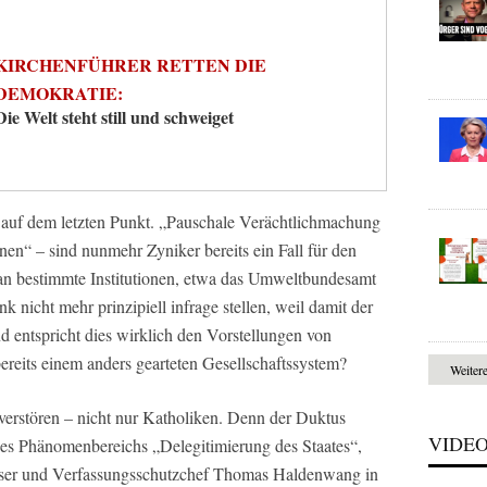
KIRCHENFÜHRER RETTEN DIE
DEMOKRATIE:
Die Welt steht still und schweiget
 auf dem letzten Punkt. „Pauschale Verächtlichmachung
nen“ – sind nunmehr Zyniker bereits ein Fall für den
man bestimmte Institutionen, etwa das Umweltbundesamt
k nicht mehr prinzipiell infrage stellen, weil damit der
nd entspricht dies wirklich den Vorstellungen von
ereits einem anders gearteten Gesellschaftssystem?
Weiter
e verstören – nicht nur Katholiken. Denn der Duktus
VIDE
 des Phänomenbereichs „Delegitimierung des Staates“,
ser und Verfassungsschutzchef Thomas Haldenwang in