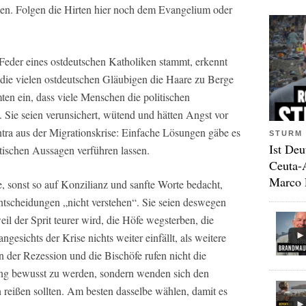
aben. Folgen die Hirten hier noch dem Evangelium oder
 Feder eines ostdeutschen Katholiken stammt, erkennt
 die vielen ostdeutschen Gläubigen die Haare zu Berge
mten ein, dass viele Menschen die politischen
. Sie seien verunsichert, wütend und hätten Angst vor
ntra aus der Migrationskrise: Einfache Lösungen gäbe es
STURM 
Ist Deu
stischen Aussagen verführen lassen.
Ceuta-
Marco 
e, sonst so auf Konzilianz und sanfte Worte bedacht,
Entscheidungen „nicht verstehen“. Sie seien deswegen
il der Sprit teurer wird, die Höfe wegsterben, die
esichts der Krise nichts weiter einfällt, als weitere
 der Rezession und die Bischöfe rufen nicht die
ung bewusst zu werden, sondern wenden sich den
 reißen sollten. Am besten dasselbe wählen, damit es